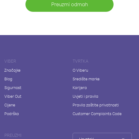
Preuzmi odmah
VIBER
TVRTKA
Značajke
O Viberu
Blog
Središte marke
Sigurnost
Karijera
Viber Out
Uvjeti i pravila
Cijene
Pravila zaštite privatnosti
Podrška
Customer Complaints Code
PREUZMI