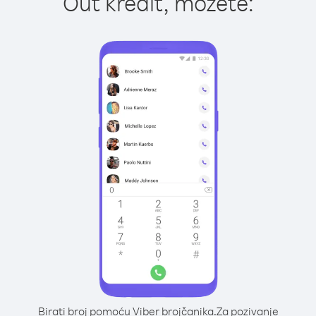
Out kredit, možete:
Birati broj pomoću Viber brojčanika.
Za pozivanje