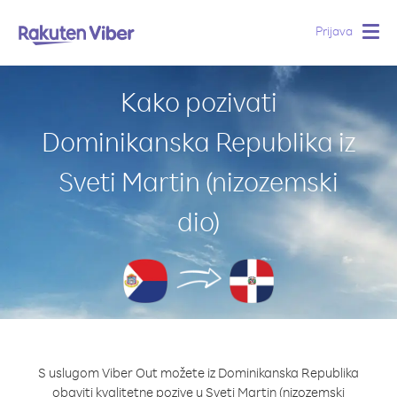
Prijava
Togg
navig
Kako pozivati
Dominikanska Republika iz
Sveti Martin (nizozemski
dio)
S uslugom Viber Out možete iz Dominikanska Republika
obaviti kvalitetne pozive u Sveti Martin (nizozemski