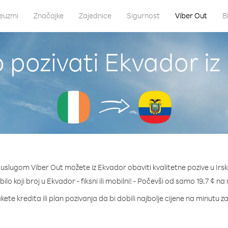
euzmi
Značajke
Zajednice
Sigurnost
Viber Out
B
 pozivati Ekvador iz 
 uslugom Viber Out možete iz Ekvador obaviti kvalitetne pozive u Irsk
bilo koji broj u Ekvador - fiksni ili mobilni! - Počevši od samo 19.7 ¢ na
kete kredita ili plan pozivanja da bi dobili najbolje cijene na minutu z