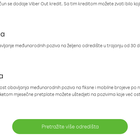
ačun se dodaje Viber Out kredit. Sa tim kreditom možete zvati bilo koj
ja
ljanje međunarodnih poziva na željeno odredište u trajanju od 30 
a
nost obavljanja međunarodnih poziva na fiksne i mobilne brojeve po 
paketom mjesečne pretplate možete uštedjeti na pozivima koje već os
Pretražite više odredišta