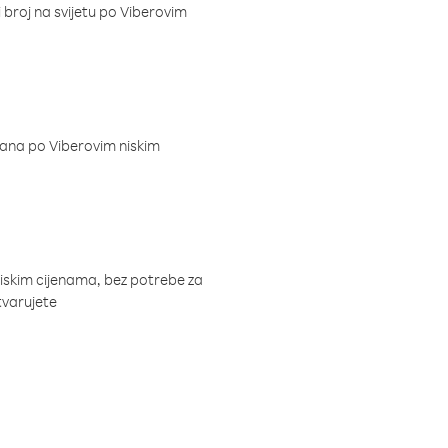
i broj na svijetu po Viberovim
dana po Viberovim niskim
niskim cijenama, bez potrebe za
tvarujete