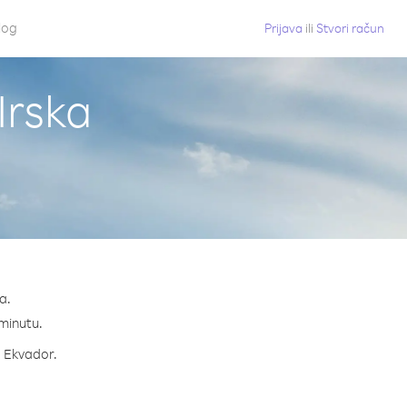
log
Prijava
ili
Stvori račun
Irska
a.
 minutu.
a Ekvador.