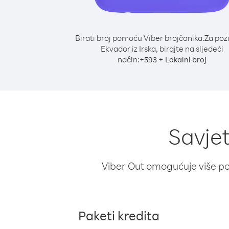
Birati broj pomoću Viber brojčanika.
Za poz
Ekvador iz Irska, birajte na sljedeći
način:
+
+
593
Lokalni broj
Savjet
Viber Out omogućuje više poz
Paketi kredita