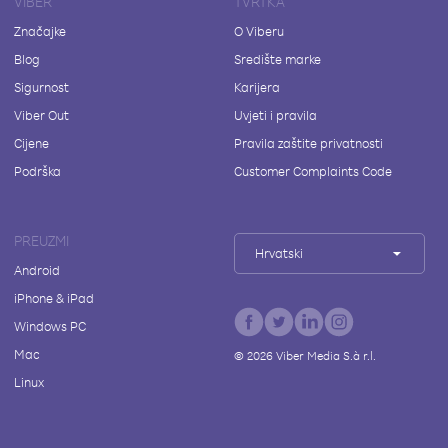
VIBER
TVRTKA
Značajke
O Viberu
Blog
Središte marke
Sigurnost
Karijera
Viber Out
Uvjeti i pravila
Cijene
Pravila zaštite privatnosti
Podrška
Customer Complaints Code
PREUZMI
Hrvatski
Android
iPhone & iPad
Windows PC
Mac
©
2026
Viber Media S.à r.l.
Linux