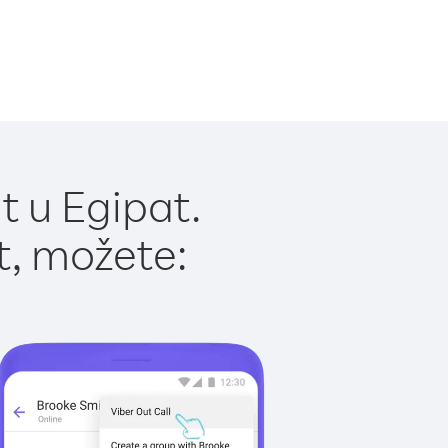
t u Egipat.
t, možete: