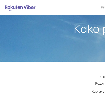
Pr
Kako p
S u
Pozovi
Kupite pa