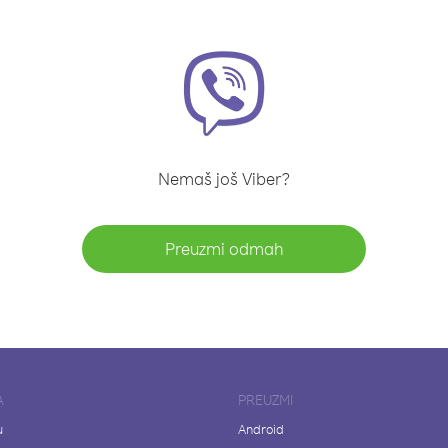
Nemaš još Viber?
Preuzmi odmah
A
PREUZMI
u
Android