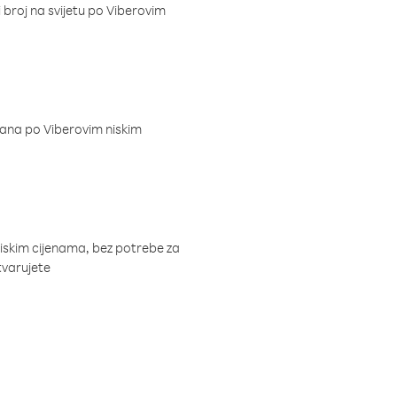
i broj na svijetu po Viberovim
dana po Viberovim niskim
niskim cijenama, bez potrebe za
tvarujete