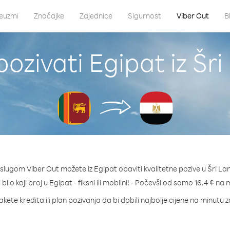
euzmi
Značajke
Zajednice
Sigurnost
Viber Out
B
ozivati Egipat iz Šr
slugom Viber Out možete iz Egipat obaviti kvalitetne pozive u Šri La
 bilo koji broj u Egipat - fiksni ili mobilni! - Počevši od samo 16.4 ¢ na 
kete kredita ili plan pozivanja da bi dobili najbolje cijene na minutu 