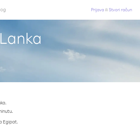
log
Prijava
ili
Stvori račun
i Lanka
nka.
minutu.
za Egipat.