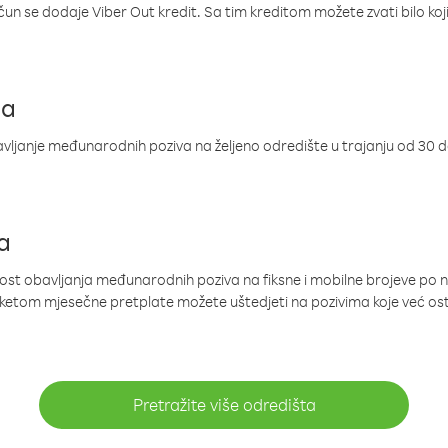
ačun se dodaje Viber Out kredit. Sa tim kreditom možete zvati bilo koj
ja
ljanje međunarodnih poziva na željeno odredište u trajanju od 30 
a
nost obavljanja međunarodnih poziva na fiksne i mobilne brojeve po 
paketom mjesečne pretplate možete uštedjeti na pozivima koje već os
Pretražite više odredišta