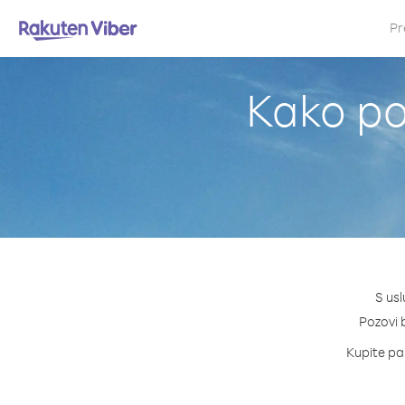
Pr
Kako po
S usl
Pozovi b
Kupite pak