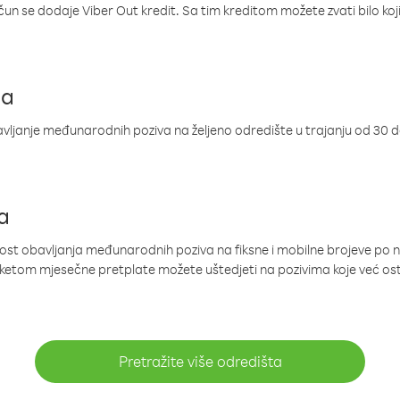
ačun se dodaje Viber Out kredit. Sa tim kreditom možete zvati bilo koj
ja
ljanje međunarodnih poziva na željeno odredište u trajanju od 30 
a
nost obavljanja međunarodnih poziva na fiksne i mobilne brojeve po 
paketom mjesečne pretplate možete uštedjeti na pozivima koje već os
Pretražite više odredišta