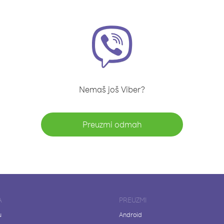
Nemaš još Viber?
Preuzmi odmah
A
PREUZMI
u
Android