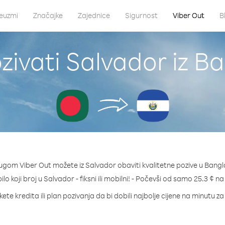
euzmi
Značajke
Zajednice
Sigurnost
Viber Out
B
zivati Salvador iz B
ugom Viber Out možete iz Salvador obaviti kvalitetne pozive u Bang
ilo koji broj u Salvador - fiksni ili mobilni! - Počevši od samo 25.3 ¢ n
ete kredita ili plan pozivanja da bi dobili najbolje cijene na minutu z