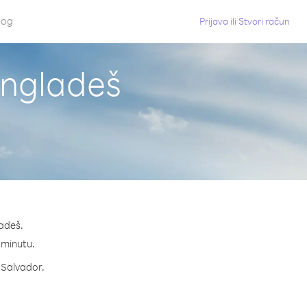
log
Prijava
ili
Stvori račun
angladeš
ladeš.
a minutu.
a Salvador.