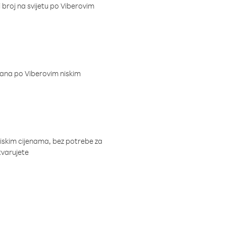
i broj na svijetu po Viberovim
dana po Viberovim niskim
niskim cijenama, bez potrebe za
tvarujete