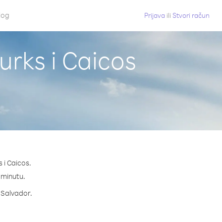
log
Prijava
ili
Stvori račun
urks i Caicos
 i Caicos.
a minutu.
a Salvador.