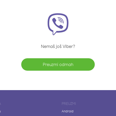
Nemaš još Viber?
Preuzmi odmah
A
PREUZMI
u
Android