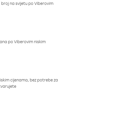
i broj na svijetu po Viberovim
dana po Viberovim niskim
niskim cijenama, bez potrebe za
tvarujete