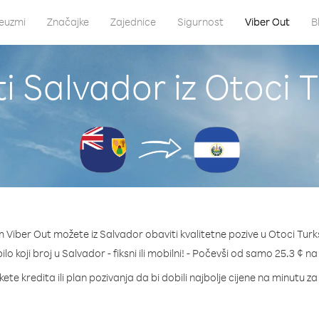
euzmi
Značajke
Zajednice
Sigurnost
Viber Out
B
i Salvador iz Otoci T
 Viber Out možete iz Salvador obaviti kvalitetne pozive u Otoci Turks
ilo koji broj u Salvador - fiksni ili mobilni! - Počevši od samo 25.3 ¢ n
ete kredita ili plan pozivanja da bi dobili najbolje cijene na minutu z