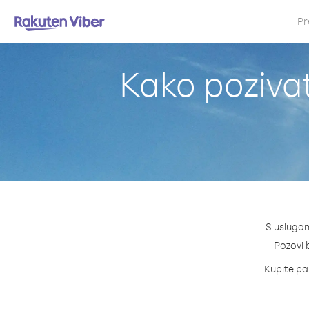
Pr
Kako pozivat
S uslugom
Pozovi b
Kupite pak