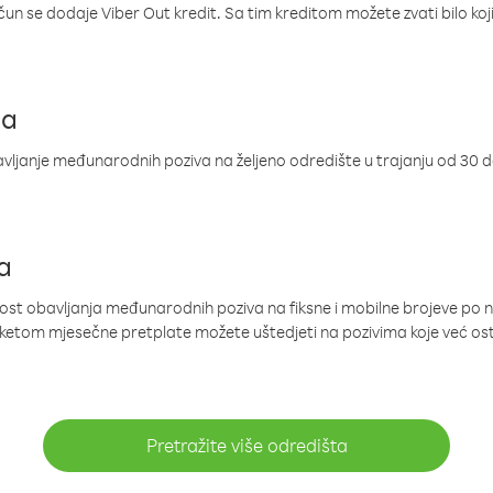
ačun se dodaje Viber Out kredit. Sa tim kreditom možete zvati bilo koj
ja
ljanje međunarodnih poziva na željeno odredište u trajanju od 30 
a
nost obavljanja međunarodnih poziva na fiksne i mobilne brojeve po 
paketom mjesečne pretplate možete uštedjeti na pozivima koje već os
Pretražite više odredišta