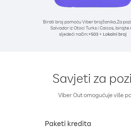
Birati broj pomoću Viber brojčanika.
Za poz
Salvador iz Otoci Turks i Caicos, birajte
sljedeći način:
+
+
503
Lokalni broj
Savjeti za poz
Viber Out omogućuje više poz
Paketi kredita