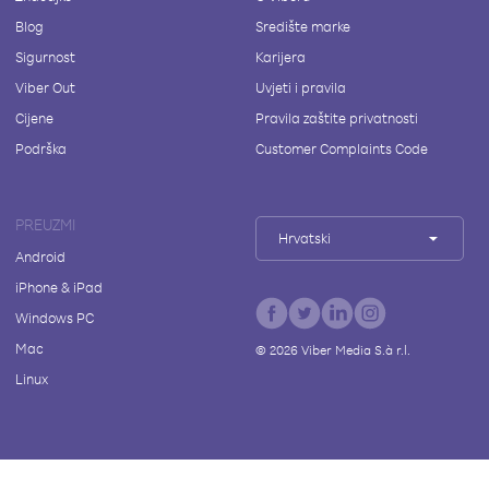
Blog
Središte marke
Sigurnost
Karijera
Viber Out
Uvjeti i pravila
Cijene
Pravila zaštite privatnosti
Podrška
Customer Complaints Code
PREUZMI
Hrvatski
Android
iPhone & iPad
Windows PC
Mac
©
2026
Viber Media S.à r.l.
Linux