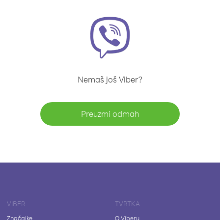
Nemaš još Viber?
Preuzmi odmah
VIBER
TVRTKA
Značajke
O Viberu