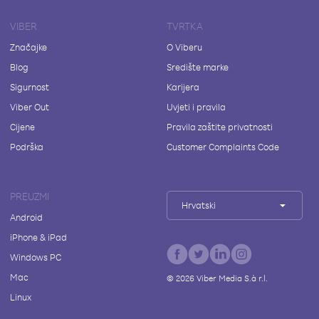
VIBER
TVRTKA
Značajke
O Viberu
Blog
Središte marke
Sigurnost
Karijera
Viber Out
Uvjeti i pravila
Cijene
Pravila zaštite privatnosti
Podrška
Customer Complaints Code
PREUZMI
Hrvatski
Android
iPhone & iPad
Windows PC
Mac
©
2026
Viber Media S.à r.l.
Linux