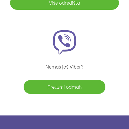
Više odredišta
Nemaš još Viber?
Preuzmi odmah