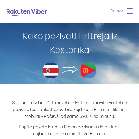
Prijava
Togg
navig
Kako pozivati Eritreja iz
Kostarika
S uslugom Viber Out možete iz Eritreja obaviti kvalitetne
pozive u Kostarika.
Pozovi bilo koji broj u Eritreja - fiksni ili
mobilni! - Počevši od samo 39.0 ¢ na minutu.
Kupite pakete kredita ili plan pozivanja da bi dobili
najbolje cijene na minutu za Eritreja.