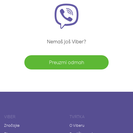
Nemaš još Viber?
Preuzmi odmah
VIBER
TVRTKA
Značajke
O Viberu