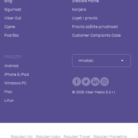
Blog
Središte marke
Sigurnost
Karijera
Viber Out
Uvjeti i pravila
Cijene
Pravila zaštite privatnosti
Podrška
Customer Complaints Code
PREUZMI
Hrvatski
Android
iPhone & iPad
Windows PC
Mac
©
2026
Viber Media S.à r.l.
Linux
Rakuten Viki
Rakuten Kobo
Rakuten Travel
Rakuten Marketing