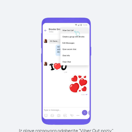
Iz glave razgovora odaberite "Viber Out poziv"