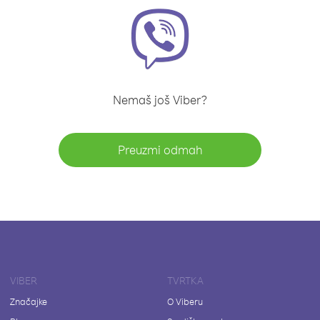
Nemaš još Viber?
Preuzmi odmah
VIBER
TVRTKA
Značajke
O Viberu