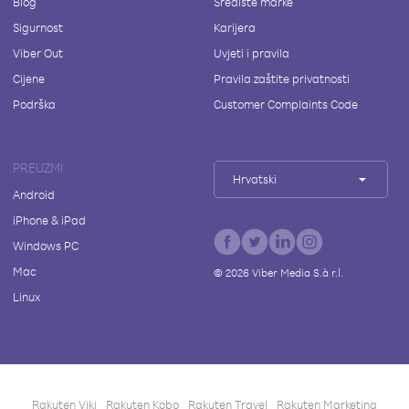
Blog
Središte marke
Sigurnost
Karijera
Viber Out
Uvjeti i pravila
Cijene
Pravila zaštite privatnosti
Podrška
Customer Complaints Code
PREUZMI
Hrvatski
Android
iPhone & iPad
Windows PC
Mac
©
2026
Viber Media S.à r.l.
Linux
Rakuten Viki
Rakuten Kobo
Rakuten Travel
Rakuten Marketing