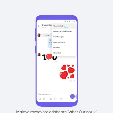
Iz glave razgovora odaberite "Viber Out poziv"