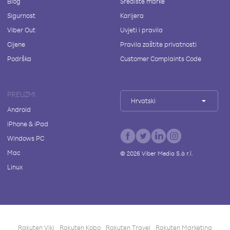
Blog
Središte marke
Sigurnost
Karijera
Viber Out
Uvjeti i pravila
Cijene
Pravila zaštite privatnosti
Podrška
Customer Complaints Code
PREUZMI
Hrvatski
Android
iPhone & iPad
Windows PC
Mac
©
2026
Viber Media S.à r.l.
Linux
Rakuten Viki
Rakuten Kobo
Rakuten Travel
Rakuten Marketing