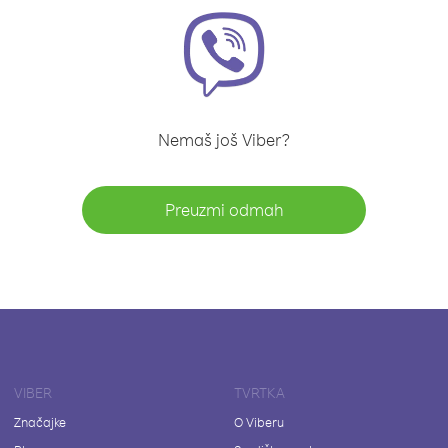
Nemaš još Viber?
Preuzmi odmah
VIBER
TVRTKA
Značajke
O Viberu