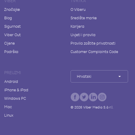
VIBER
TVRTKA
Značajke
O Viberu
Blog
Središte marke
Sigurnost
Karijera
Viber Out
Uvjeti i pravila
Cijene
Pravila zaštite privatnosti
Podrška
Customer Complaints Code
PREUZMI
Hrvatski
Android
iPhone & iPad
Windows PC
Mac
©
2026
Viber Media S.à r.l.
Linux