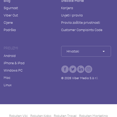
Blog
Središte marke
Sigurnost
Karijera
Viber Out
Uvjeti i pravila
Cijene
Pravila zaštite privatnosti
Podrška
Customer Complaints Code
PREUZMI
Hrvatski
Android
iPhone & iPad
Windows PC
Mac
©
2026
Viber Media S.à r.l.
Linux
Rakuten Viki
Rakuten Kobo
Rakuten Travel
Rakuten Marketing