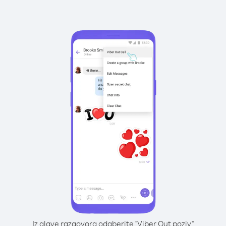
Iz glave razgovora odaberite "Viber Out poziv"