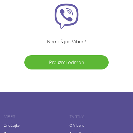
Nemaš još Viber?
Preuzmi odmah
VIBER
TVRTKA
Značajke
O Viberu