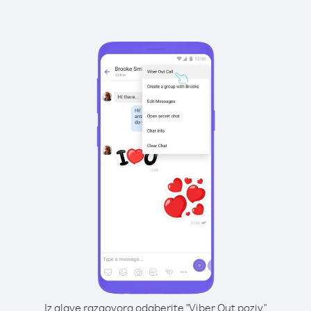
Iz glave razgovora odaberite "Viber Out poziv"