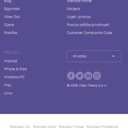
Blog
Središte marke
Sigurnost
Karijera
Viber Out
Uvjeti i pravila
Cijene
Pravila zaštite privatnosti
Podrška
Customer Complaints Code
PREUZMI
Hrvatski
Android
iPhone & iPad
Windows PC
Mac
©
2026
Viber Media S.à r.l.
Linux
Rakuten Viki
Rakuten Kobo
Rakuten Travel
Rakuten Marketing