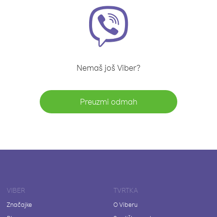
Nemaš još Viber?
Preuzmi odmah
VIBER
TVRTKA
Značajke
O Viberu