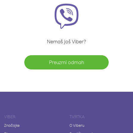
Nemaš još Viber?
Preuzmi odmah
VIBER
TVRTKA
Značajke
O Viberu