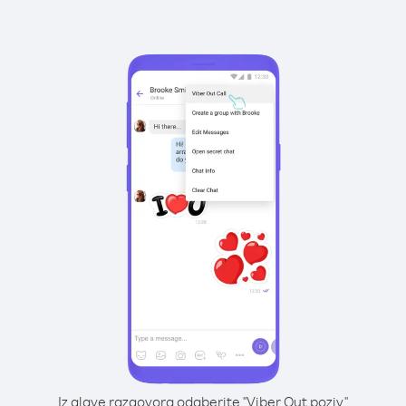
Iz glave razgovora odaberite "Viber Out poziv"