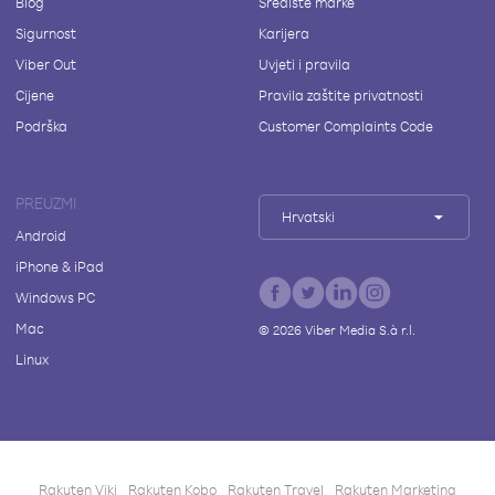
Blog
Središte marke
Sigurnost
Karijera
Viber Out
Uvjeti i pravila
Cijene
Pravila zaštite privatnosti
Podrška
Customer Complaints Code
PREUZMI
Hrvatski
Android
iPhone & iPad
Windows PC
Mac
©
2026
Viber Media S.à r.l.
Linux
Rakuten Viki
Rakuten Kobo
Rakuten Travel
Rakuten Marketing