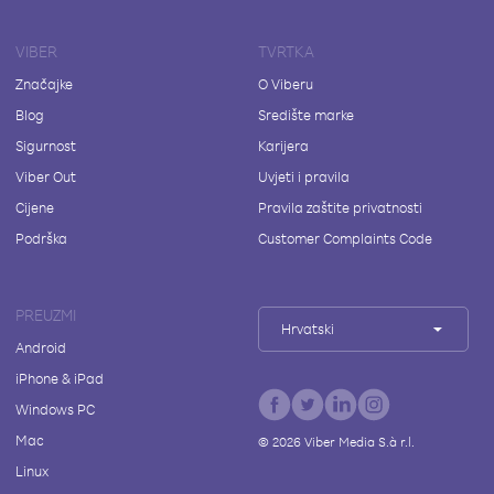
VIBER
TVRTKA
Značajke
O Viberu
Blog
Središte marke
Sigurnost
Karijera
Viber Out
Uvjeti i pravila
Cijene
Pravila zaštite privatnosti
Podrška
Customer Complaints Code
PREUZMI
Hrvatski
Android
iPhone & iPad
Windows PC
Mac
©
2026
Viber Media S.à r.l.
Linux