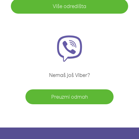
Više odredišta
Nemaš još Viber?
Preuzmi odmah