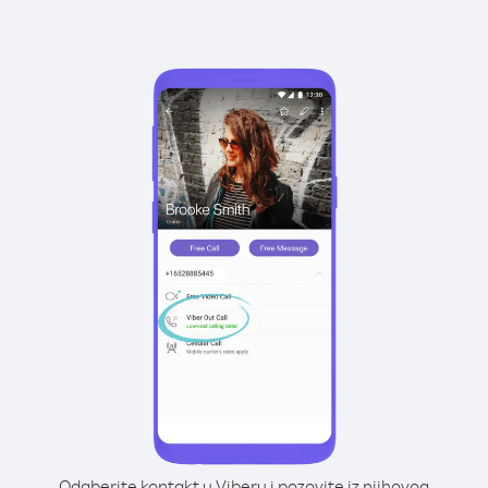
Odaberite kontakt u Viberu i pozovite iz njihovog