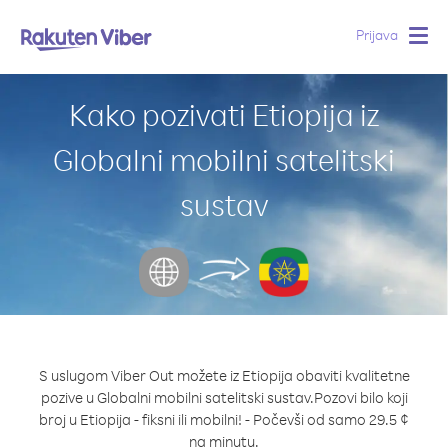
Prijava
Togg
navig
Kako pozivati Etiopija iz
Globalni mobilni satelitski
sustav
S uslugom Viber Out možete iz Etiopija obaviti kvalitetne
pozive u Globalni mobilni satelitski sustav.
Pozovi bilo koji
broj u Etiopija - fiksni ili mobilni! - Počevši od samo 29.5 ¢
na minutu.