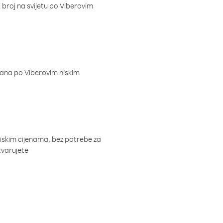
i broj na svijetu po Viberovim
dana po Viberovim niskim
niskim cijenama, bez potrebe za
tvarujete