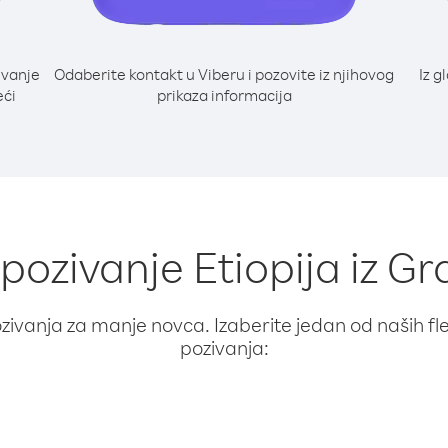
ivanje
Odaberite kontakt u Viberu i pozovite iz njihovog
Iz g
eći
prikaza informacija
 pozivanje Etiopija iz G
ivanja za manje novca. Izaberite jedan od naših fleks
pozivanja: