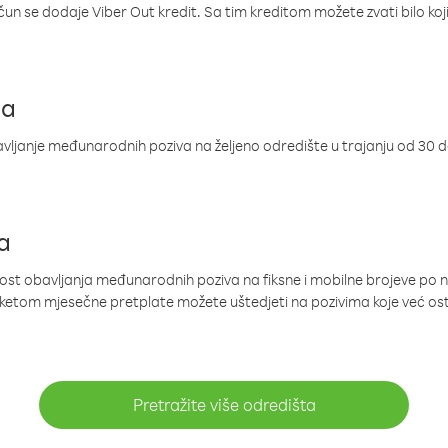
ačun se dodaje Viber Out kredit. Sa tim kreditom možete zvati bilo koj
ja
ljanje međunarodnih poziva na željeno odredište u trajanju od 30 
a
nost obavljanja međunarodnih poziva na fiksne i mobilne brojeve po 
paketom mjesečne pretplate možete uštedjeti na pozivima koje već os
Pretražite više odredišta