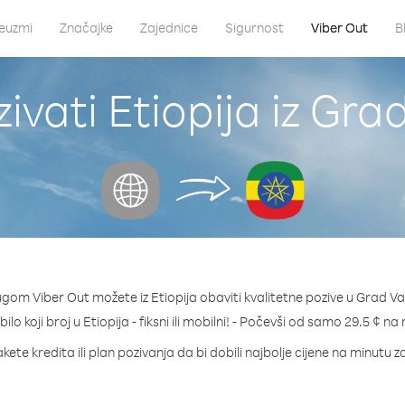
euzmi
Značajke
Zajednice
Sigurnost
Viber Out
B
ivati Etiopija iz Gra
ugom Viber Out možete iz Etiopija obaviti kvalitetne pozive u Grad Va
bilo koji broj u Etiopija - fiksni ili mobilni! - Počevši od samo 29.5 ¢ na
kete kredita ili plan pozivanja da bi dobili najbolje cijene na minutu za