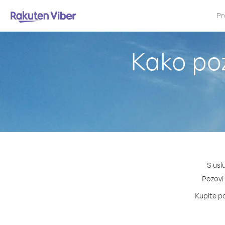
Pr
Kako poz
S usl
Pozovi 
Kupite pa