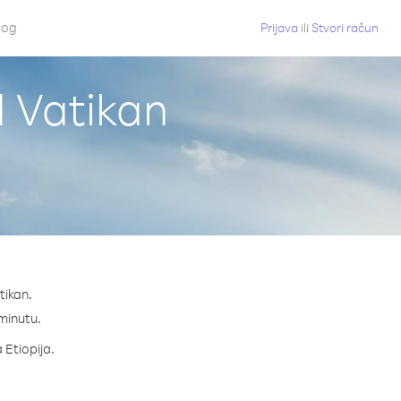
log
Prijava
ili
Stvori račun
d Vatikan
tikan.
 minutu.
 Etiopija.