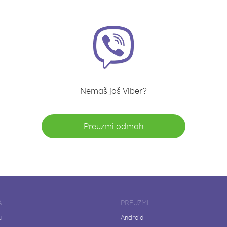
Nemaš još Viber?
Preuzmi odmah
A
PREUZMI
u
Android