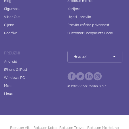
Blog
Središte marke
Sigurnost
Karijera
Viber Out
Uvjeti i pravila
Cijene
Pravila zaštite privatnosti
Podrška
Customer Complaints Code
PREUZMI
Hrvatski
Android
iPhone & iPad
Windows PC
Mac
©
2026
Viber Media S.à r.l.
Linux
Rakuten Viki
Rakuten Kobo
Rakuten Travel
Rakuten Marketing