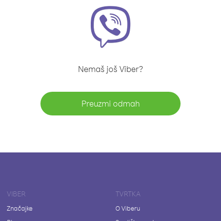
Nemaš još Viber?
Preuzmi odmah
VIBER
TVRTKA
Značajke
O Viberu