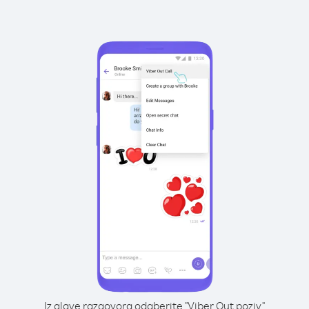
Iz glave razgovora odaberite "Viber Out poziv"