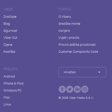
VIBER
TVRTKA
Značajke
O Viberu
Blog
Središte marke
Sigurnost
Karijera
Viber Out
Uvjeti i pravila
Cijene
Pravila zaštite privatnosti
Podrška
Customer Complaints Code
PREUZMI
Hrvatski
Android
iPhone & iPad
Windows PC
Mac
©
2026
Viber Media S.à r.l.
Linux