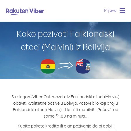
Prijava
Togg
navig
Kako pozivati Falklandski
otoci (Malvini) iz Bolivija
S uslugom Viber Out možete iz Falklandski otoci (Malvini)
obaviti kvalitetne pozive u Bolivija.
Pozovi bilo koji broj u
Falklandski otoci (Malvini) - fiksni ili mobilni! - Počevši od
samo $1.80 na minutu.
Kupite pakete kredita ili plan pozivanja da bi dobili