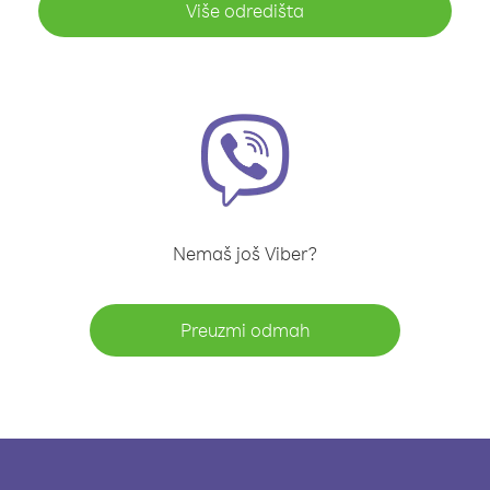
Više odredišta
Nemaš još Viber?
Preuzmi odmah