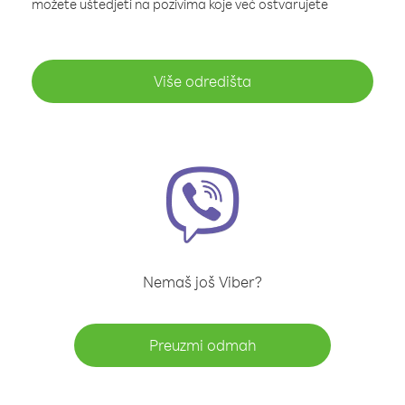
možete uštedjeti na pozivima koje već ostvarujete
Više odredišta
Nemaš još Viber?
Preuzmi odmah