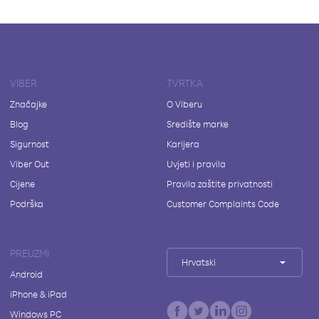
VIBER
TVRTKA
Značajke
O Viberu
Blog
Središte marke
Sigurnost
Karijera
Viber Out
Uvjeti i pravila
Cijene
Pravila zaštite privatnosti
Podrška
Customer Complaints Code
PREUZMI
Hrvatski
Android
iPhone & iPad
Windows PC