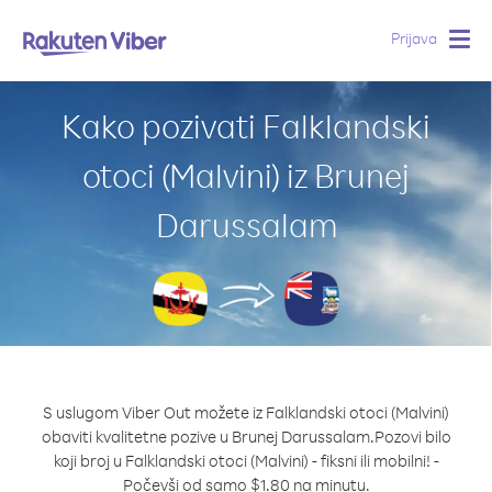
Prijava
Togg
navig
Kako pozivati Falklandski
otoci (Malvini) iz Brunej
Darussalam
S uslugom Viber Out možete iz Falklandski otoci (Malvini)
obaviti kvalitetne pozive u Brunej Darussalam.
Pozovi bilo
koji broj u Falklandski otoci (Malvini) - fiksni ili mobilni! -
Počevši od samo $1.80 na minutu.