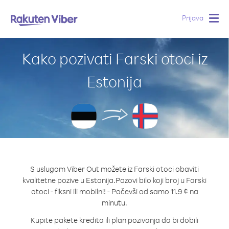
Prijava
Togg
navig
Kako pozivati Farski otoci iz
Estonija
S uslugom Viber Out možete iz Farski otoci obaviti
kvalitetne pozive u Estonija.
Pozovi bilo koji broj u Farski
otoci - fiksni ili mobilni! - Počevši od samo 11.9 ¢ na
minutu.
Kupite pakete kredita ili plan pozivanja da bi dobili