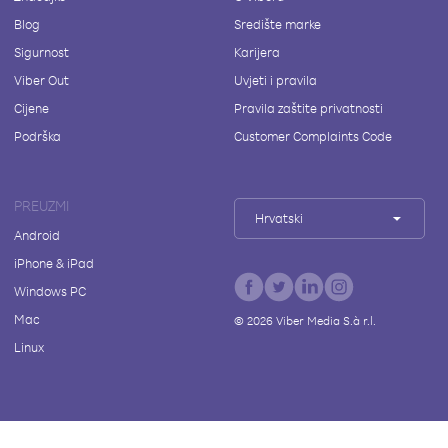
Blog
Središte marke
Sigurnost
Karijera
Viber Out
Uvjeti i pravila
Cijene
Pravila zaštite privatnosti
Podrška
Customer Complaints Code
PREUZMI
Hrvatski
Android
iPhone & iPad
Windows PC
Mac
©
2026
Viber Media S.à r.l.
Linux