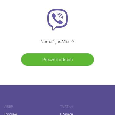
Nemaš još Viber?
Preuzmi odmah
VIBER
TVRTKA
Značajke
O Viberu