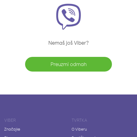
Nemaš još Viber?
Preuzmi odmah
VIBER
TVRTKA
Značajke
O Viberu