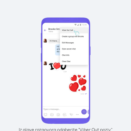
Iz glave razgovora odaberite "Viber Out poziv"