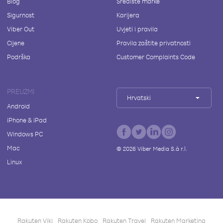
Blog
Središte marke
Sigurnost
Karijera
Viber Out
Uvjeti i pravila
Cijene
Pravila zaštite privatnosti
Podrška
Customer Complaints Code
PREUZMI
Hrvatski
Android
iPhone & iPad
Windows PC
Mac
©
2026
Viber Media S.à r.l.
Linux
Rakuten Viki
Rakuten Kobo
Rakuten Travel
Rakuten Marketing