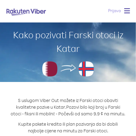
Prijava
Togg
navig
Kako pozivati Farski otoci iz
Katar
S uslugom Viber Out možete iz Farski otoci obaviti
kvalitetne pozive u Katar.
Pozovi bilo koji broj u Farski
otoci - fiksni ili mobilni! - Počevši od samo 9.9 ¢ na minutu.
Kupite pakete kredita ili plan pozivanja da bi dobili
najbolje cijene na minutu za Farski otoci.