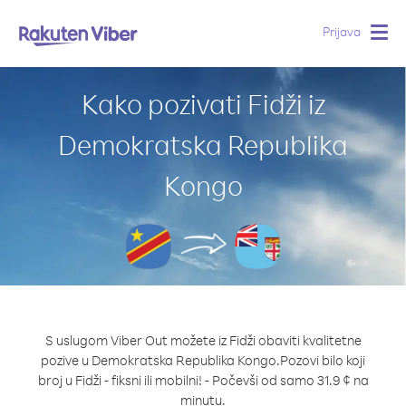
Prijava
Togg
navig
Kako pozivati Fidži iz
Demokratska Republika
Kongo
S uslugom Viber Out možete iz Fidži obaviti kvalitetne
pozive u Demokratska Republika Kongo.
Pozovi bilo koji
broj u Fidži - fiksni ili mobilni! - Počevši od samo 31.9 ¢ na
minutu.