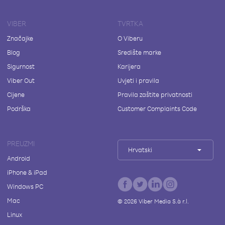
VIBER
TVRTKA
Značajke
O Viberu
Blog
Središte marke
Sigurnost
Karijera
Viber Out
Uvjeti i pravila
Cijene
Pravila zaštite privatnosti
Podrška
Customer Complaints Code
PREUZMI
Hrvatski
Android
iPhone & iPad
Windows PC
Mac
©
2026
Viber Media S.à r.l.
Linux