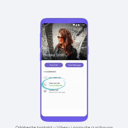
Odaberite kontakt u Viberu i pozovite iz njihovog