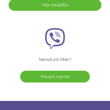
Više odredišta
Nemaš još Viber?
Preuzmi odmah