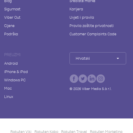
Blog
Središte marke
Sigurnost
Karijera
Viber Out
Uvjeti i pravila
Cijene
Pravila zaštite privatnosti
Podrška
Customer Complaints Code
PREUZMI
Hrvatski
Android
iPhone & iPad
Windows PC
Mac
©
2026
Viber Media S.à r.l.
Linux
Rakuten Viki
Rakuten Kobo
Rakuten Travel
Rakuten Marketing