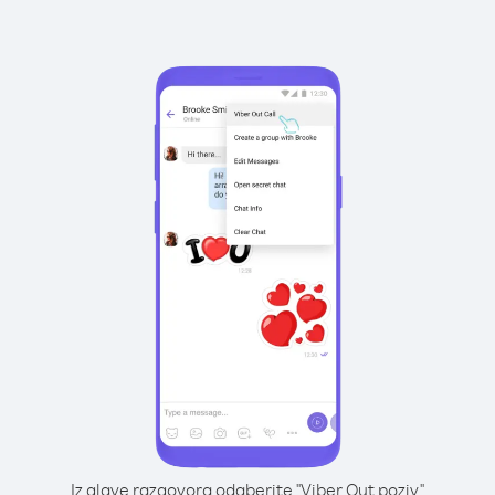
Iz glave razgovora odaberite "Viber Out poziv"