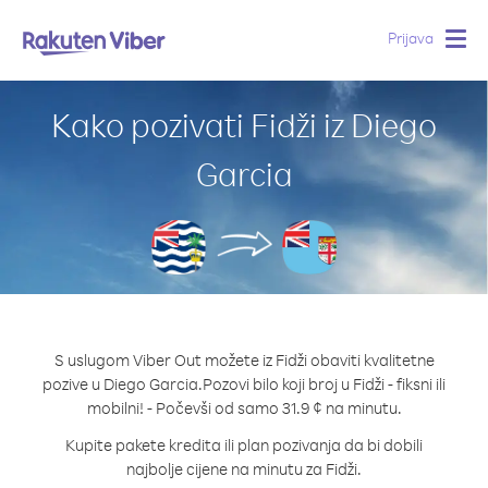
Prijava
Togg
navig
Kako pozivati Fidži iz Diego
Garcia
S uslugom Viber Out možete iz Fidži obaviti kvalitetne
pozive u Diego Garcia.
Pozovi bilo koji broj u Fidži - fiksni ili
mobilni! - Počevši od samo 31.9 ¢ na minutu.
Kupite pakete kredita ili plan pozivanja da bi dobili
najbolje cijene na minutu za Fidži.