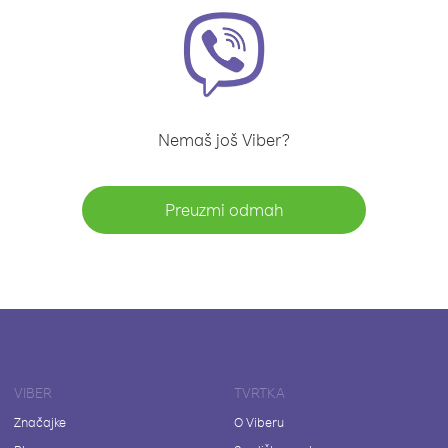
Nemaš još Viber?
Preuzmi odmah
VIBER
TVRTKA
Značajke
O Viberu