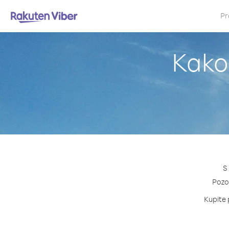
Pr
Kako 
S
Pozov
Kupite p