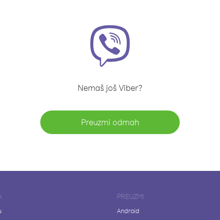
Nemaš još Viber?
Preuzmi odmah
A
PREUZMI
u
Android