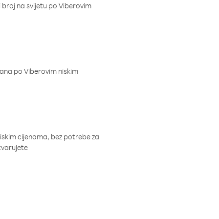
i broj na svijetu po Viberovim
dana po Viberovim niskim
niskim cijenama, bez potrebe za
tvarujete