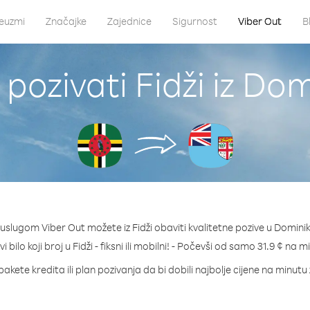
euzmi
Značajke
Zajednice
Sigurnost
Viber Out
B
pozivati Fidži iz Do
 uslugom Viber Out možete iz Fidži obaviti kvalitetne pozive u Dominik
i bilo koji broj u Fidži - fiksni ili mobilni! - Počevši od samo 31.9 ¢ na m
akete kredita ili plan pozivanja da bi dobili najbolje cijene na minutu 