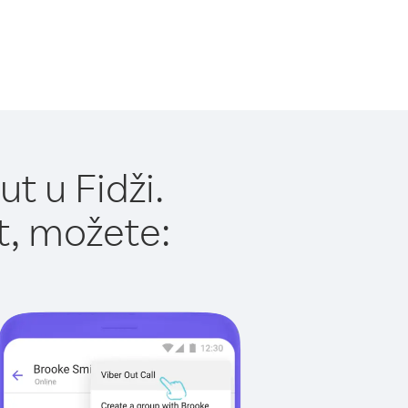
t u Fidži.
t, možete: