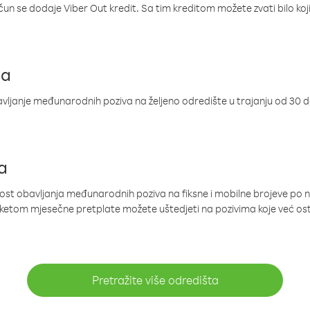
ačun se dodaje Viber Out kredit. Sa tim kreditom možete zvati bilo koj
ja
ljanje međunarodnih poziva na željeno odredište u trajanju od 30 
a
nost obavljanja međunarodnih poziva na fiksne i mobilne brojeve po 
paketom mjesečne pretplate možete uštedjeti na pozivima koje već os
Pretražite više odredišta