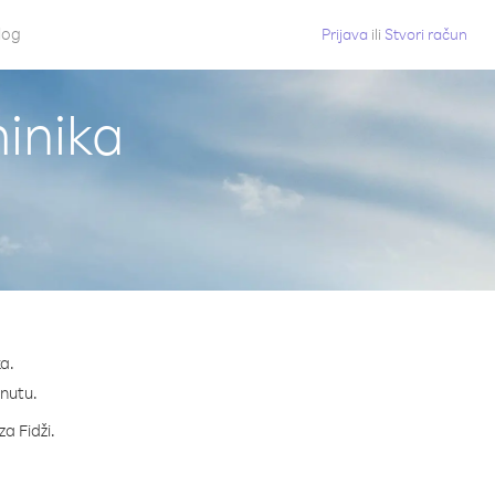
log
Prijava
ili
Stvori račun
minika
a.
inutu.
za Fidži.