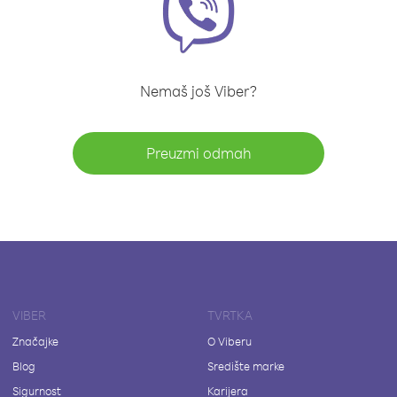
Nemaš još Viber?
Preuzmi odmah
VIBER
TVRTKA
Značajke
O Viberu
Blog
Središte marke
Sigurnost
Karijera