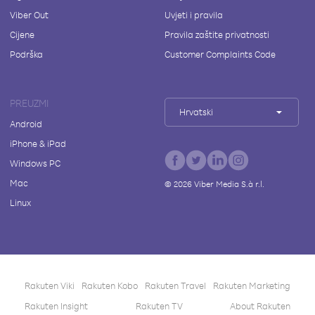
Viber Out
Uvjeti i pravila
Cijene
Pravila zaštite privatnosti
Podrška
Customer Complaints Code
PREUZMI
Hrvatski
Android
iPhone & iPad
Windows PC
Mac
©
2026
Viber Media S.à r.l.
Linux
Rakuten Viki
Rakuten Kobo
Rakuten Travel
Rakuten Marketing
Rakuten Insight
Rakuten TV
About Rakuten