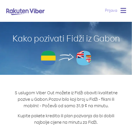
Prijava
Togg
navig
Kako pozivati Fidži iz Gabon
S uslugom Viber Out možete iz Fidži obaviti kvalitetne
pozive u Gabon.
Pozovi bilo koji broj u Fidži - fiksni ili
mobilni! - Počevši od samo 31.9 ¢ na minutu.
Kupite pakete kredita ili plan pozivanja da bi dobili
najbolje cijene na minutu za Fidži.