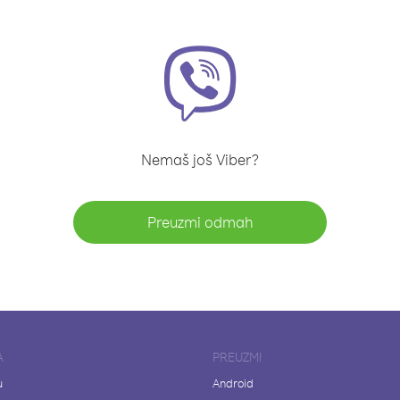
Nemaš još Viber?
Preuzmi odmah
A
PREUZMI
u
Android