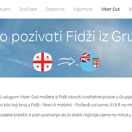
euzmi
Značajke
Zajednice
Sigurnost
Viber Out
B
 pozivati Fidži iz Gr
S uslugom Viber Out možete iz Fidži obaviti kvalitetne pozive u Gruzija
i bilo koji broj u Fidži - fiksni ili mobilni! - Počevši od samo 31.9 ¢ na m
akete kredita ili plan pozivanja da bi dobili najbolje cijene na minutu 