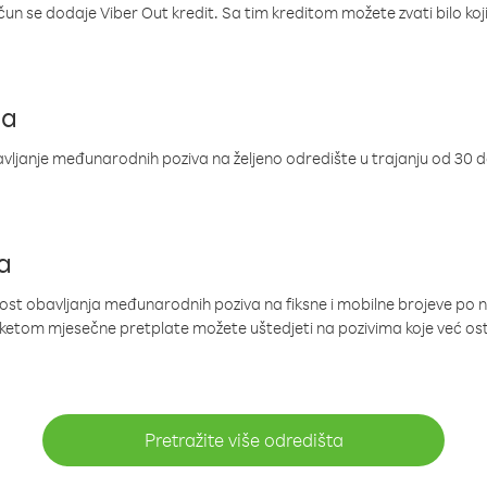
ačun se dodaje Viber Out kredit. Sa tim kreditom možete zvati bilo koj
ja
ljanje međunarodnih poziva na željeno odredište u trajanju od 30 
a
nost obavljanja međunarodnih poziva na fiksne i mobilne brojeve po 
paketom mjesečne pretplate možete uštedjeti na pozivima koje već os
Pretražite više odredišta