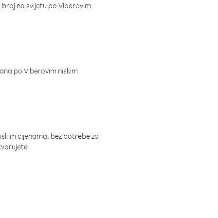
i broj na svijetu po Viberovim
dana po Viberovim niskim
niskim cijenama, bez potrebe za
tvarujete