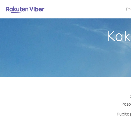
Pr
Kako
Pozov
Kupite p