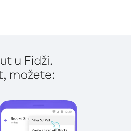
t u Fidži.
t, možete: