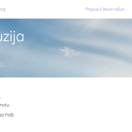
log
Prijava
ili
Stvori račun
uzija
.
inutu.
za Fidži.