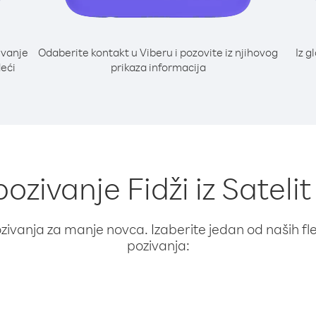
ivanje
Odaberite kontakt u Viberu i pozovite iz njihovog
Iz g
deći
prikaza informacija
pozivanje Fidži iz Sateli
ivanja za manje novca. Izaberite jedan od naših fleks
pozivanja: