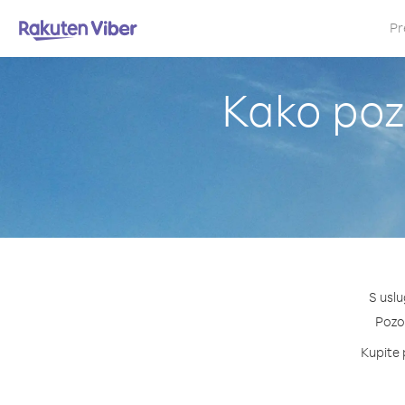
Pr
Kako pozi
S uslu
Pozov
Kupite p