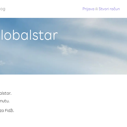
log
Prijava
ili
Stvori račun
Globalstar
alstar.
inutu.
za Fidži.