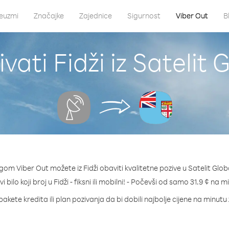
euzmi
Značajke
Zajednice
Sigurnost
Viber Out
B
vati Fidži iz Satelit 
gom Viber Out možete iz Fidži obaviti kvalitetne pozive u Satelit Glob
i bilo koji broj u Fidži - fiksni ili mobilni! - Počevši od samo 31.9 ¢ na m
akete kredita ili plan pozivanja da bi dobili najbolje cijene na minutu 