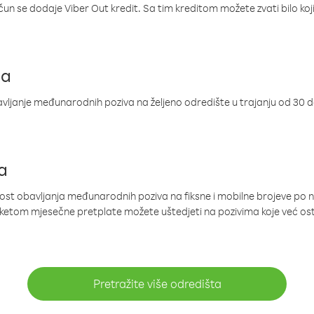
ačun se dodaje Viber Out kredit. Sa tim kreditom možete zvati bilo koj
ja
ljanje međunarodnih poziva na željeno odredište u trajanju od 30 
a
nost obavljanja međunarodnih poziva na fiksne i mobilne brojeve po 
paketom mjesečne pretplate možete uštedjeti na pozivima koje već os
Pretražite više odredišta