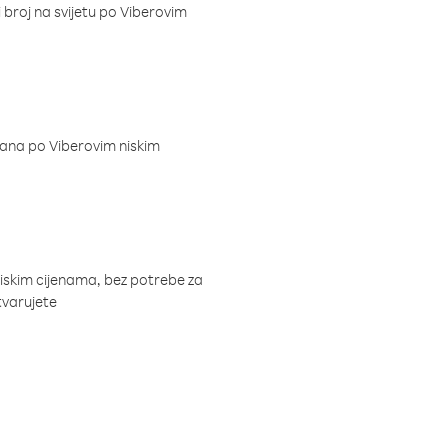
i broj na svijetu po Viberovim
dana po Viberovim niskim
niskim cijenama, bez potrebe za
tvarujete