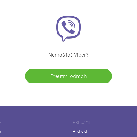
Nemaš još Viber?
Preuzmi odmah
A
PREUZMI
u
Android