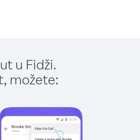
t u Fidži.
t, možete: