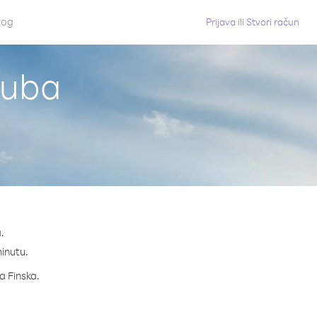
log
Prijava
ili
Stvori račun
Kuba
.
minutu.
a Finska.