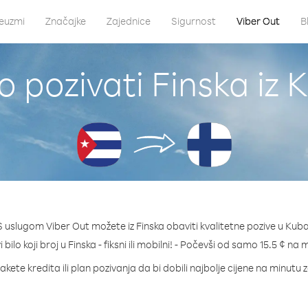
euzmi
Značajke
Zajednice
Sigurnost
Viber Out
B
o pozivati Finska iz 
S uslugom Viber Out možete iz Finska obaviti kvalitetne pozive u Kuba
 bilo koji broj u Finska - fiksni ili mobilni! - Počevši od samo 15.5 ¢ na 
akete kredita ili plan pozivanja da bi dobili najbolje cijene na minutu z