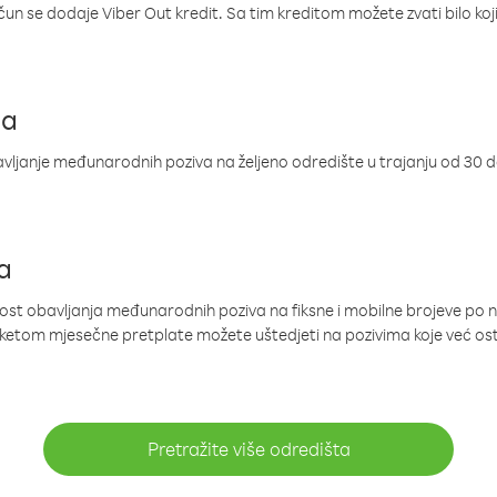
ačun se dodaje Viber Out kredit. Sa tim kreditom možete zvati bilo koj
ja
ljanje međunarodnih poziva na željeno odredište u trajanju od 30 
a
nost obavljanja međunarodnih poziva na fiksne i mobilne brojeve po 
paketom mjesečne pretplate možete uštedjeti na pozivima koje već os
Pretražite više odredišta