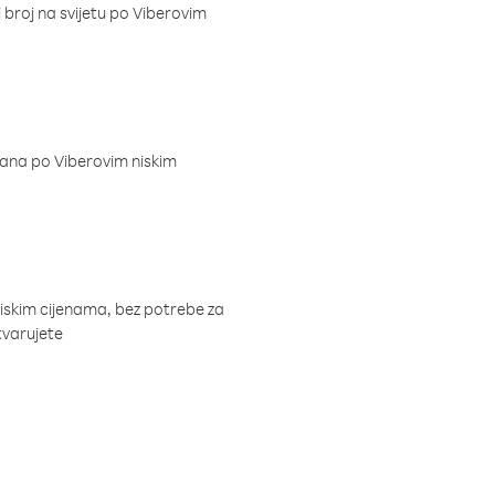
i broj na svijetu po Viberovim
dana po Viberovim niskim
niskim cijenama, bez potrebe za
tvarujete