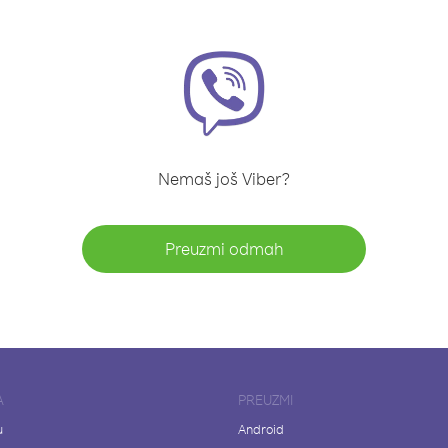
Nemaš još Viber?
Preuzmi odmah
A
PREUZMI
u
Android