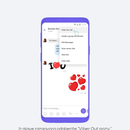
Iz glave razgovora odaberite "Viber Out poziv"