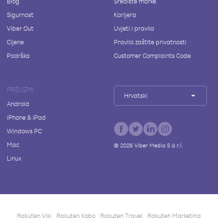
Blog
Središte marke
Sigurnost
Karijera
Viber Out
Uvjeti i pravila
Cijene
Pravila zaštite privatnosti
Podrška
Customer Complaints Code
PREUZMI
Hrvatski
Android
iPhone & iPad
Windows PC
Mac
©
2026
Viber Media S.à r.l.
Linux
Rakuten Viki
Rakuten Kobo
Rakuten Travel
Rakuten Marketing