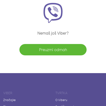
Nemaš još Viber?
Preuzmi odmah
VIBER
TVRTKA
Značajke
O Viberu