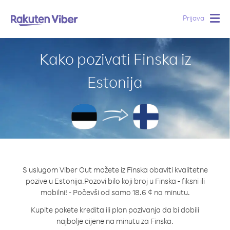
Prijava
Togg
navig
Kako pozivati Finska iz
Estonija
S uslugom Viber Out možete iz Finska obaviti kvalitetne
pozive u Estonija.
Pozovi bilo koji broj u Finska - fiksni ili
mobilni! - Počevši od samo 18.6 ¢ na minutu.
Kupite pakete kredita ili plan pozivanja da bi dobili
najbolje cijene na minutu za Finska.