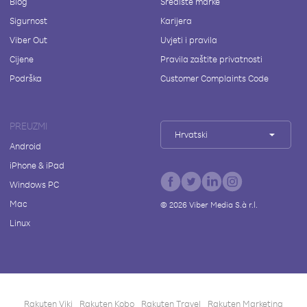
Blog
Središte marke
Sigurnost
Karijera
Viber Out
Uvjeti i pravila
Cijene
Pravila zaštite privatnosti
Podrška
Customer Complaints Code
PREUZMI
Hrvatski
Android
iPhone & iPad
Windows PC
Mac
©
2026
Viber Media S.à r.l.
Linux
Rakuten Viki
Rakuten Kobo
Rakuten Travel
Rakuten Marketing