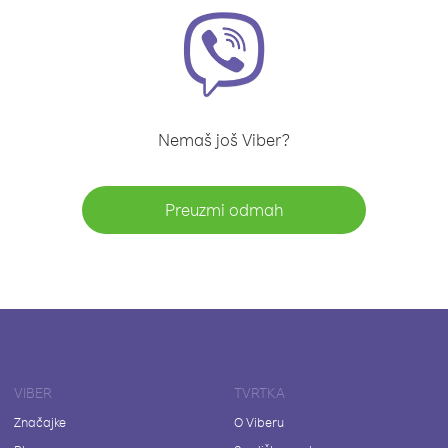
Nemaš još Viber?
Preuzmi odmah
VIBER
TVRTKA
Značajke
O Viberu