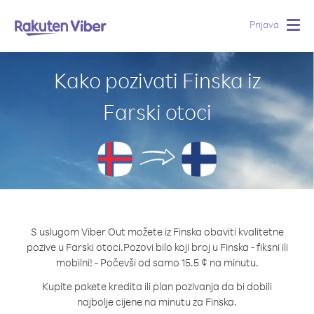
Prijava
Togg
navig
Kako pozivati Finska iz
Farski otoci
S uslugom Viber Out možete iz Finska obaviti kvalitetne
pozive u Farski otoci.
Pozovi bilo koji broj u Finska - fiksni ili
mobilni! - Počevši od samo 15.5 ¢ na minutu.
Kupite pakete kredita ili plan pozivanja da bi dobili
najbolje cijene na minutu za Finska.