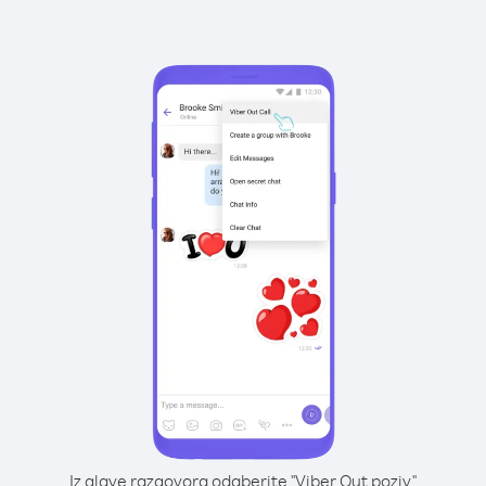
Iz glave razgovora odaberite "Viber Out poziv"