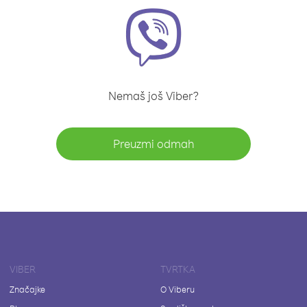
Nemaš još Viber?
Preuzmi odmah
VIBER
TVRTKA
Značajke
O Viberu