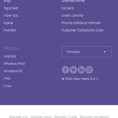
Blog
Središte marke
Sigurnost
Karijera
Viber Out
Uvjeti i pravila
Cijene
Pravila zaštite privatnosti
Podrška
Customer Complaints Code
PREUZMI
Hrvatski
Android
iPhone & iPad
Windows PC
Mac
©
2026
Viber Media S.à r.l.
Linux
Rakuten Viki
Rakuten Kobo
Rakuten Travel
Rakuten Marketing