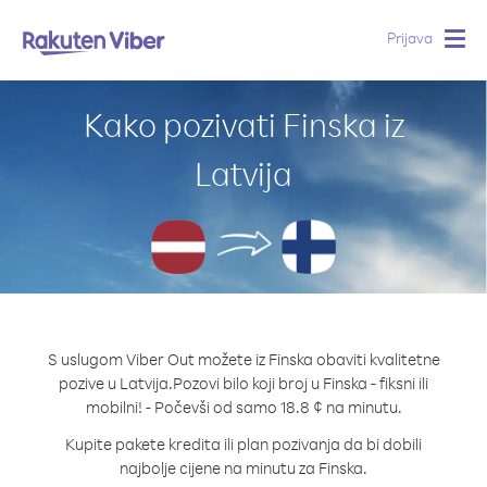
Prijava
Togg
navig
Kako pozivati Finska iz
Latvija
S uslugom Viber Out možete iz Finska obaviti kvalitetne
pozive u Latvija.
Pozovi bilo koji broj u Finska - fiksni ili
mobilni! - Počevši od samo 18.8 ¢ na minutu.
Kupite pakete kredita ili plan pozivanja da bi dobili
najbolje cijene na minutu za Finska.