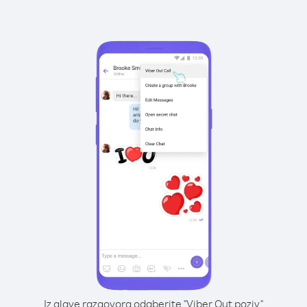
Iz glave razgovora odaberite "Viber Out poziv"