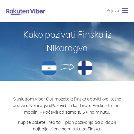
Prijava
Togg
navig
Kako pozivati Finska iz
Nikaragva
S uslugom Viber Out možete iz Finska obaviti kvalitetne
pozive u Nikaragva.
Pozovi bilo koji broj u Finska - fiksni ili
mobilni! - Počevši od samo 15.5 ¢ na minutu.
Kupite pakete kredita ili plan pozivanja da bi dobili
najbolje cijene na minutu za Finska.