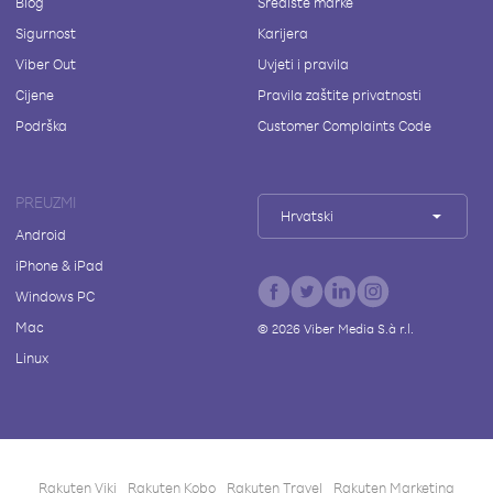
Blog
Središte marke
Sigurnost
Karijera
Viber Out
Uvjeti i pravila
Cijene
Pravila zaštite privatnosti
Podrška
Customer Complaints Code
PREUZMI
Hrvatski
Android
iPhone & iPad
Windows PC
Mac
©
2026
Viber Media S.à r.l.
Linux
Rakuten Viki
Rakuten Kobo
Rakuten Travel
Rakuten Marketing