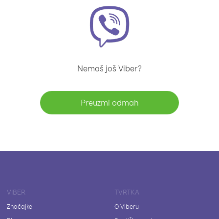
Nemaš još Viber?
Preuzmi odmah
VIBER
TVRTKA
Značajke
O Viberu