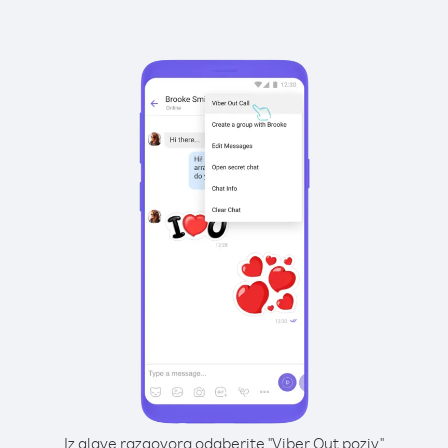
Iz glave razgovora odaberite "Viber Out poziv"