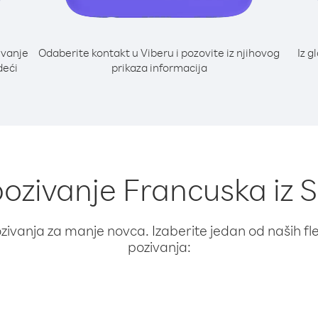
ivanje
Odaberite kontakt u Viberu i pozovite iz njihovog
Iz g
deći
prikaza informacija
pozivanje Francuska iz 
ivanja za manje novca. Izaberite jedan od naših fleks
pozivanja: