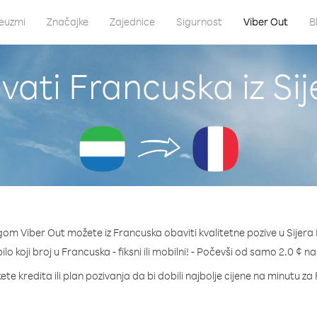
euzmi
Značajke
Zajednice
Sigurnost
Viber Out
B
vati Francuska iz Si
gom Viber Out možete iz Francuska obaviti kvalitetne pozive u Sijera
ilo koji broj u Francuska - fiksni ili mobilni! - Počevši od samo 2.0 ¢ n
te kredita ili plan pozivanja da bi dobili najbolje cijene na minutu z