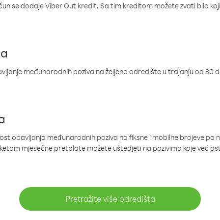
ačun se dodaje Viber Out kredit. Sa tim kreditom možete zvati bilo koj
ja
ljanje međunarodnih poziva na željeno odredište u trajanju od 30 
a
nost obavljanja međunarodnih poziva na fiksne i mobilne brojeve po 
paketom mjesečne pretplate možete uštedjeti na pozivima koje već os
Pretražite više odredišta