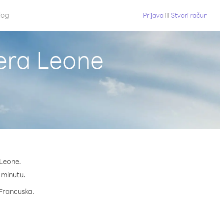
log
Prijava
ili
Stvori račun
jera Leone
 Leone.
a minutu.
a Francuska.