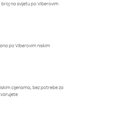
i broj na svijetu po Viberovim
dana po Viberovim niskim
niskim cijenama, bez potrebe za
tvarujete