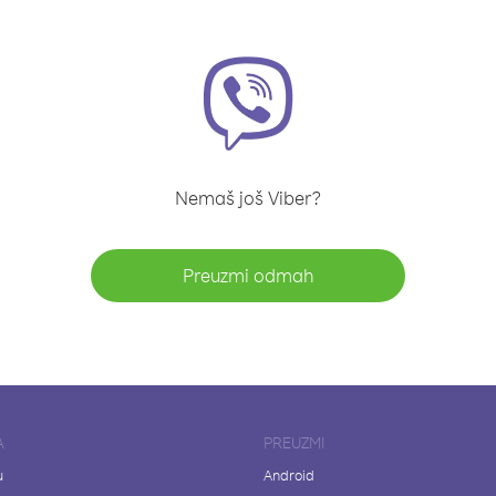
Nemaš još Viber?
Preuzmi odmah
A
PREUZMI
u
Android