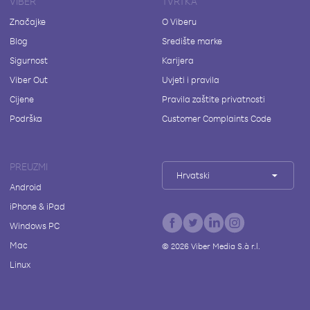
VIBER
TVRTKA
Značajke
O Viberu
Blog
Središte marke
Sigurnost
Karijera
Viber Out
Uvjeti i pravila
Cijene
Pravila zaštite privatnosti
Podrška
Customer Complaints Code
PREUZMI
Hrvatski
Android
iPhone & iPad
Windows PC
Mac
©
2026
Viber Media S.à r.l.
Linux