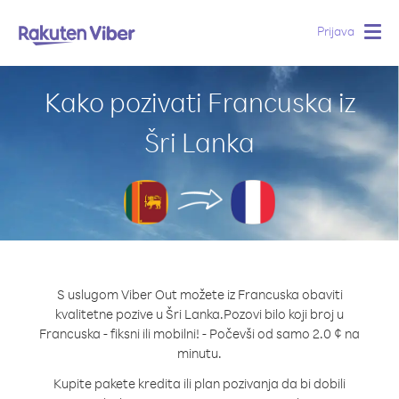
Prijava
Togg
navig
Kako pozivati Francuska iz
Šri Lanka
S uslugom Viber Out možete iz Francuska obaviti
kvalitetne pozive u Šri Lanka.
Pozovi bilo koji broj u
Francuska - fiksni ili mobilni! - Počevši od samo 2.0 ¢ na
minutu.
Kupite pakete kredita ili plan pozivanja da bi dobili