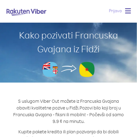
Prijava
Togg
navig
Kako pozivati Francuska
Gvajana iz Fidži
S uslugom Viber Out možete iz Francuska Gvajana
obaviti kvalitetne pozive u Fidži.
Pozovi bilo koji broj u
Francuska Gvajana - fiksni ili mobilni! - Počevši od samo
9.9 ¢ na minutu.
Kupite pakete kredita ili plan pozivanja da bi dobili