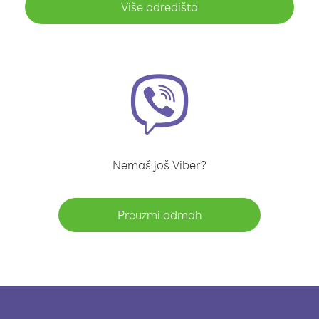
Više odredišta
Nemaš još Viber?
Preuzmi odmah