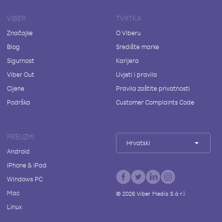
VIBER
TVRTKA
Značajke
O Viberu
Blog
Središte marke
Sigurnost
Karijera
Viber Out
Uvjeti i pravila
Cijene
Pravila zaštite privatnosti
Podrška
Customer Complaints Code
PREUZMI
Hrvatski
Android
iPhone & iPad
Windows PC
Mac
©
2026
Viber Media S.à r.l.
Linux