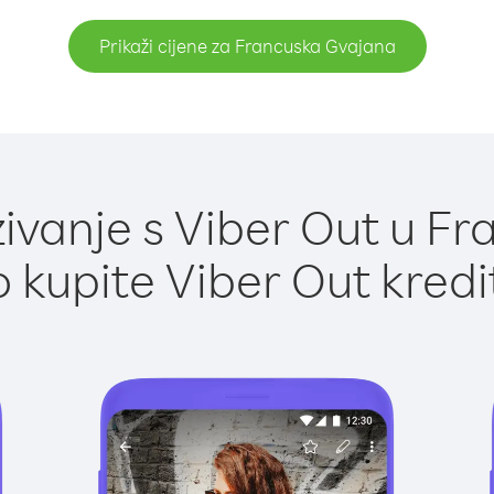
Prikaži cijene za Francuska Gvajana
ivanje s Viber Out u Fr
 kupite Viber Out kredi