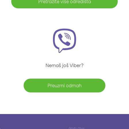
Pretražite više odredišta
Nemaš još Viber?
Preuzmi odmah
A
PREUZMI