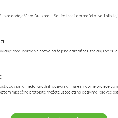
ačun se dodaje Viber Out kredit. Sa tim kreditom možete zvati bilo koj
ja
ljanje međunarodnih poziva na željeno odredište u trajanju od 30 
a
nost obavljanja međunarodnih poziva na fiksne i mobilne brojeve po 
paketom mjesečne pretplate možete uštedjeti na pozivima koje već os