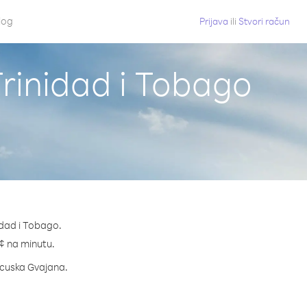
log
Prijava
ili
Stvori račun
Trinidad i Tobago
idad i Tobago.
 ¢ na minutu.
ancuska Gvajana.