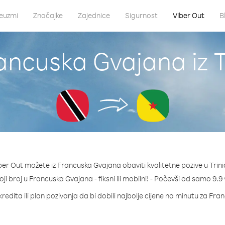
euzmi
Značajke
Zajednice
Sigurnost
Viber Out
B
ancuska Gvajana iz 
er Out možete iz Francuska Gvajana obaviti kvalitetne pozive u Trin
koji broj u Francuska Gvajana - fiksni ili mobilni! - Počevši od samo 9.9
redita ili plan pozivanja da bi dobili najbolje cijene na minutu za Fr