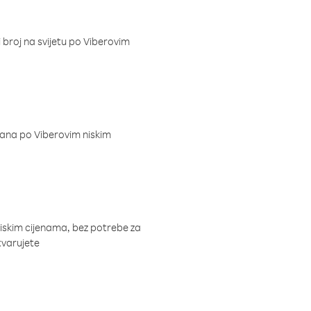
i broj na svijetu po Viberovim
dana po Viberovim niskim
niskim cijenama, bez potrebe za
tvarujete