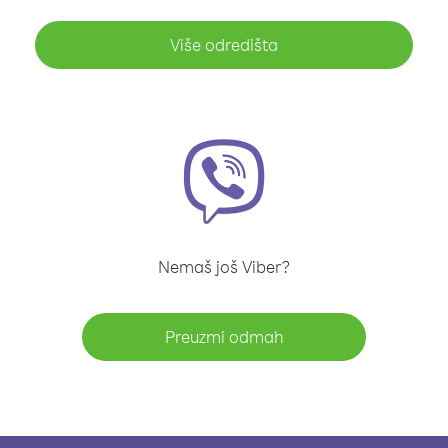
Više odredišta
Nemaš još Viber?
Preuzmi odmah