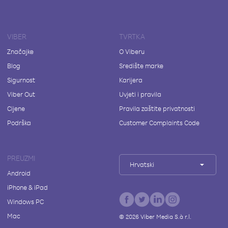
VIBER
TVRTKA
Značajke
O Viberu
Blog
Središte marke
Sigurnost
Karijera
Viber Out
Uvjeti i pravila
Cijene
Pravila zaštite privatnosti
Podrška
Customer Complaints Code
PREUZMI
Hrvatski
Android
iPhone & iPad
Windows PC
Mac
©
2026
Viber Media S.à r.l.