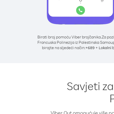
Birati broj pomoću Viber brojčanika.
Za poz
Francuska Polinezija iz Palestinska Samou
birajte na sljedeći način:
+
+
689
Lokalni 
Savjeti z
Viber Out omogućuje više poz