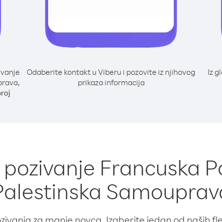
ivanje
Odaberite kontakt u Viberu i pozovite iz njihovog
Iz g
prava,
prikaza informacija
broj
a pozivanje Francuska Pol
Palestinska Samouprav
ivanja za manje novca. Izaberite jedan od naših fleks