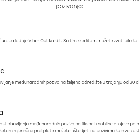
pozivanja:
ačun se dodaje Viber Out kredit. Sa tim kreditom možete zvati bilo koj
ja
ljanje međunarodnih poziva na željeno odredište u trajanju od 30 
a
nost obavljanja međunarodnih poziva na fiksne i mobilne brojeve po 
paketom mjesečne pretplate možete uštedjeti na pozivima koje već os