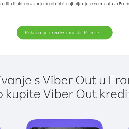
edita ili plan pozivanja da bi dobili najbolje cijene na minutu za Fran
Prikaži cijene za Francuska Polinezija
anje s Viber Out u Fra
 kupite Viber Out kredi