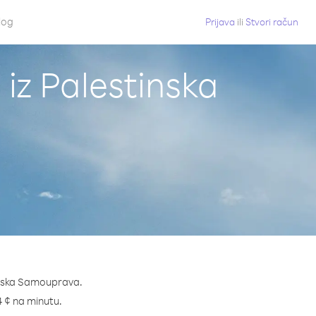
log
Prijava
ili
Stvori račun
 iz Palestinska
tinska Samouprava.
.4 ¢ na minutu.