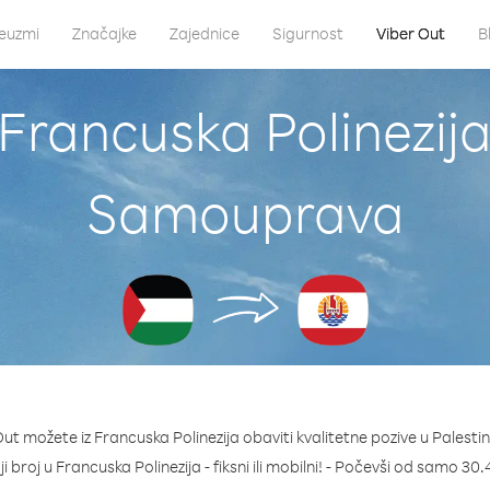
euzmi
Značajke
Zajednice
Sigurnost
Viber Out
B
Francuska Polinezija
Samouprava
ut možete iz Francuska Polinezija obaviti kvalitetne pozive u Pales
ji broj u Francuska Polinezija - fiksni ili mobilni! - Počevši od samo 30