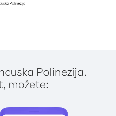
cuska Polinezija.
ncuska Polinezija.
t, možete: