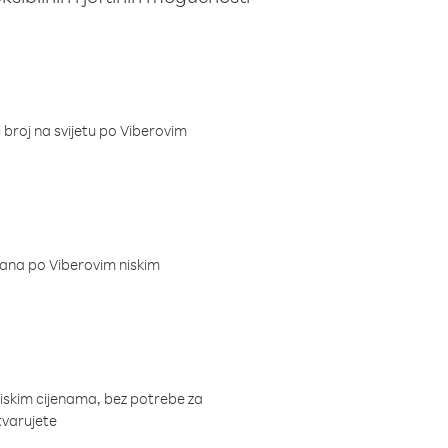
i broj na svijetu po Viberovim
dana po Viberovim niskim
niskim cijenama, bez potrebe za
tvarujete