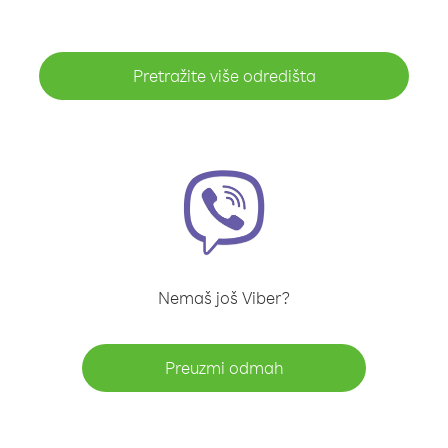
Pretražite više odredišta
Nemaš još Viber?
Preuzmi odmah