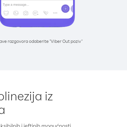
lave razgovora odaberite "Viber Out poziv"
inezija iz
a
ibilnih i jeftinih mogućnosti