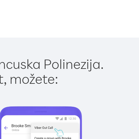
ncuska Polinezija.
t, možete: