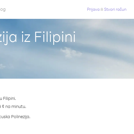
log
Prijava
ili
Stvori račun
a iz Filipini
Filipini.
.4 ¢ na minutu.
cuska Polinezija.