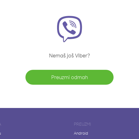
Nemaš još Viber?
Preuzmi odmah
A
PREUZMI
u
Android