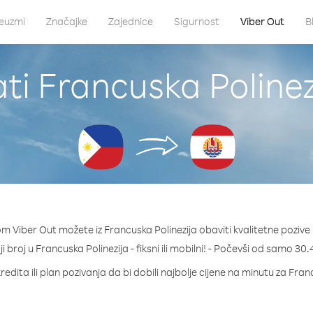
euzmi
Značajke
Zajednice
Sigurnost
Viber Out
B
i Francuska Polinezij
m Viber Out možete iz Francuska Polinezija obaviti kvalitetne pozive u 
ji broj u Francuska Polinezija - fiksni ili mobilni! - Počevši od samo 30
edita ili plan pozivanja da bi dobili najbolje cijene na minutu za Fran