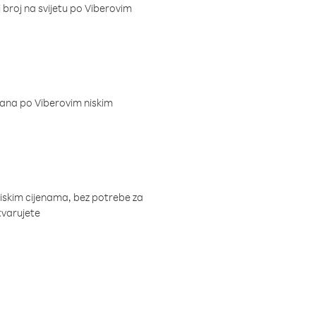
i broj na svijetu po Viberovim
dana po Viberovim niskim
niskim cijenama, bez potrebe za
tvarujete