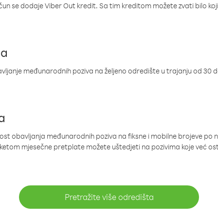
ačun se dodaje Viber Out kredit. Sa tim kreditom možete zvati bilo koj
ja
ljanje međunarodnih poziva na željeno odredište u trajanju od 30 
a
nost obavljanja međunarodnih poziva na fiksne i mobilne brojeve po 
paketom mjesečne pretplate možete uštedjeti na pozivima koje već os
Pretražite više odredišta