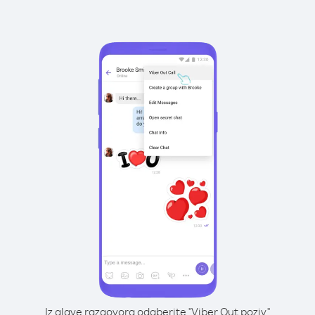
Iz glave razgovora odaberite "Viber Out poziv"