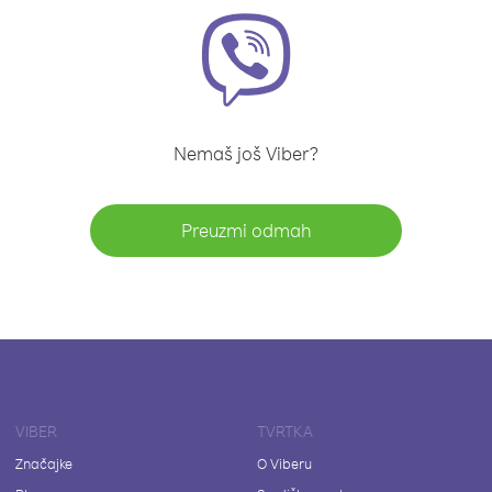
Nemaš još Viber?
Preuzmi odmah
VIBER
TVRTKA
Značajke
O Viberu