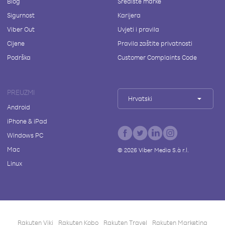
Blog
Središte marke
Sigurnost
Karijera
Viber Out
Uvjeti i pravila
Cijene
Pravila zaštite privatnosti
Podrška
Customer Complaints Code
PREUZMI
Hrvatski
Android
iPhone & iPad
Windows PC
Mac
©
2026
Viber Media S.à r.l.
Linux
Rakuten Viki
Rakuten Kobo
Rakuten Travel
Rakuten Marketing