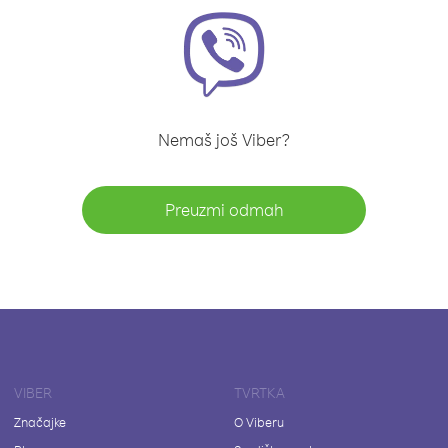
Nemaš još Viber?
Preuzmi odmah
VIBER
TVRTKA
Značajke
O Viberu