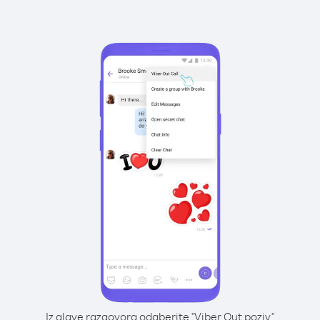
Iz glave razgovora odaberite "Viber Out poziv"