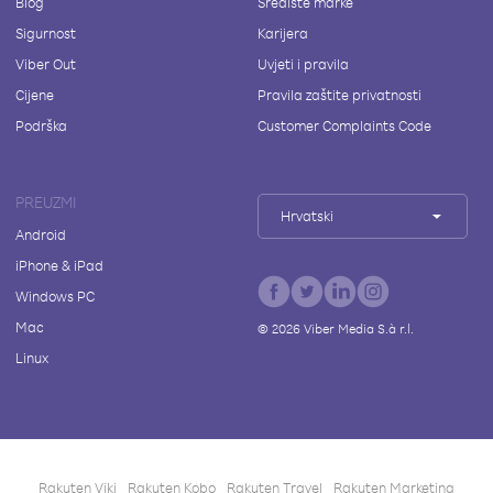
Blog
Središte marke
Sigurnost
Karijera
Viber Out
Uvjeti i pravila
Cijene
Pravila zaštite privatnosti
Podrška
Customer Complaints Code
PREUZMI
Hrvatski
Android
iPhone & iPad
Windows PC
Mac
©
2026
Viber Media S.à r.l.
Linux
Rakuten Viki
Rakuten Kobo
Rakuten Travel
Rakuten Marketing