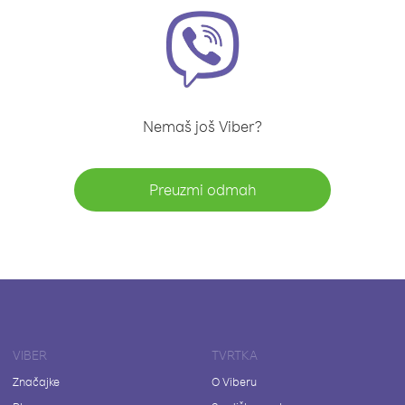
Nemaš još Viber?
Preuzmi odmah
VIBER
TVRTKA
Značajke
O Viberu