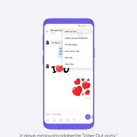
Iz glave razgovora odaberite "Viber Out poziv"