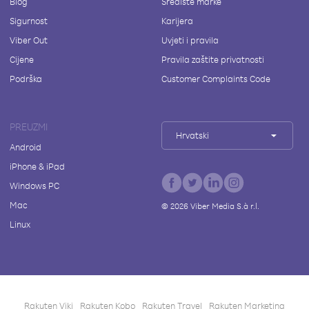
Blog
Središte marke
Sigurnost
Karijera
Viber Out
Uvjeti i pravila
Cijene
Pravila zaštite privatnosti
Podrška
Customer Complaints Code
PREUZMI
Hrvatski
Android
iPhone & iPad
Windows PC
Mac
©
2026
Viber Media S.à r.l.
Linux
Rakuten Viki
Rakuten Kobo
Rakuten Travel
Rakuten Marketing