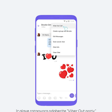
Iz glave razgovora odaberite "Viber Out poziv"