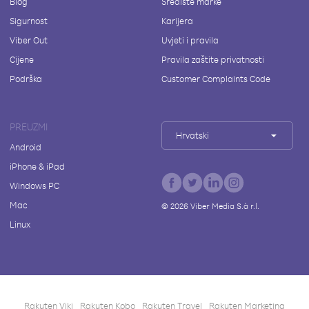
Blog
Središte marke
Sigurnost
Karijera
Viber Out
Uvjeti i pravila
Cijene
Pravila zaštite privatnosti
Podrška
Customer Complaints Code
PREUZMI
Hrvatski
Android
iPhone & iPad
Windows PC
Mac
©
2026
Viber Media S.à r.l.
Linux
Rakuten Viki
Rakuten Kobo
Rakuten Travel
Rakuten Marketing