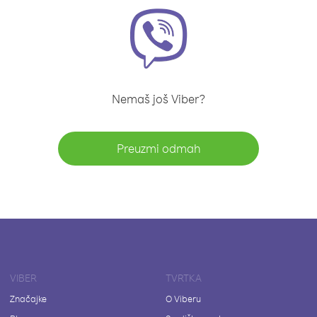
Nemaš još Viber?
Preuzmi odmah
VIBER
TVRTKA
Značajke
O Viberu