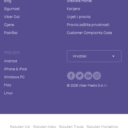
Blog
Središte marke
Sigurnost
Karijera
Viber Out
Uvjeti i pravila
Cijene
Pravila zaštite privatnosti
Podrška
Customer Complaints Code
PREUZMI
Hrvatski
Android
iPhone & iPad
Windows PC
Mac
©
2026
Viber Media S.à r.l.
Linux
Rakuten Viki
Rakuten Kobo
Rakuten Travel
Rakuten Marketing