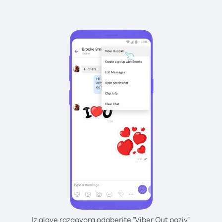
Iz glave razgovora odaberite "Viber Out poziv"