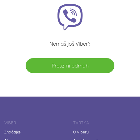
Nemaš još Viber?
Preuzmi odmah
VIBER
TVRTKA
Značajke
O Viberu