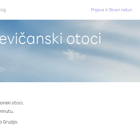
log
Prijava
ili
Stvori račun
jevičanski otoci
anski otoci.
 minutu.
a Gruzija.