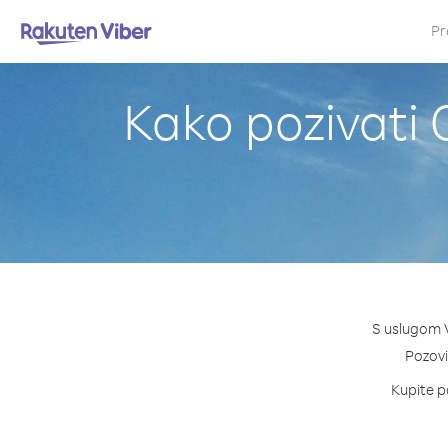
Pr
Kako pozivati G
S uslugom V
Pozovi 
Kupite pa