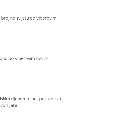
i broj na svijetu po Viberovim
dana po Viberovim niskim
niskim cijenama, bez potrebe za
tvarujete