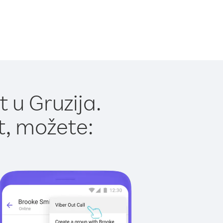
 u Gruzija.
t, možete: