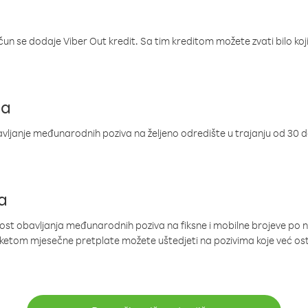
ačun se dodaje Viber Out kredit. Sa tim kreditom možete zvati bilo koj
ja
ljanje međunarodnih poziva na željeno odredište u trajanju od 30 
a
nost obavljanja međunarodnih poziva na fiksne i mobilne brojeve po 
paketom mjesečne pretplate možete uštedjeti na pozivima koje već os