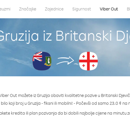
euzmi
Značajke
Zajednice
Sigurnost
Viber Out
B
ruzija iz Britanski D
iber Out možete iz Gruzija obaviti kvalitetne pozive u Britanski Djevič
bilo koji broj u Gruzija - fiksni ili mobilni! - Počevši od samo 23.0 ¢ na
kete kredita ili plan pozivanja da bi dobili najbolje cijene na minutu z