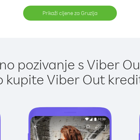
Prikaži cijene za Gruzija
o pozivanje s Viber Out
 kupite Viber Out kredi