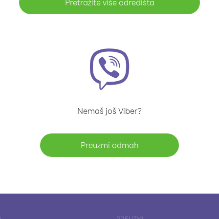
Pretražite više odredišta
Nemaš još Viber?
Preuzmi odmah
A
PREUZMI