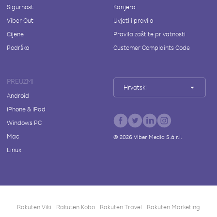
Sigurnost
Karijera
Viber Out
Uvjeti i pravila
Cijene
Pravila zaštite privatnosti
Podrška
Customer Complaints Code
PREUZMI
Hrvatski
Android
iPhone & iPad
Windows PC
Mac
©
2026
Viber Media S.à r.l.
Linux
Rakuten Viki
Rakuten Kobo
Rakuten Travel
Rakuten Marketing