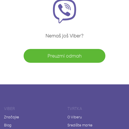
Nemaš još Viber?
Preuzmi odmah
VIBER
TVRTKA
Značajke
O Viberu
Blog
Središte marke