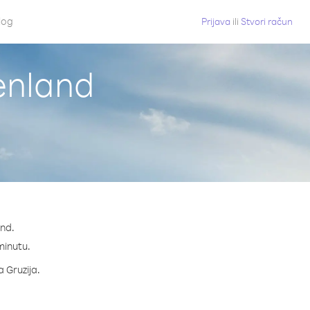
log
Prijava
ili
Stvori račun
renland
and.
 minutu.
a Gruzija.