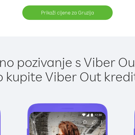
Prikaži cijene za Gruzija
o pozivanje s Viber Out
 kupite Viber Out kredi