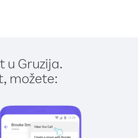
 u Gruzija.
t, možete: