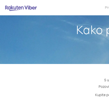
Pr
Kako p
S u
Pozovi 
Kupite pa