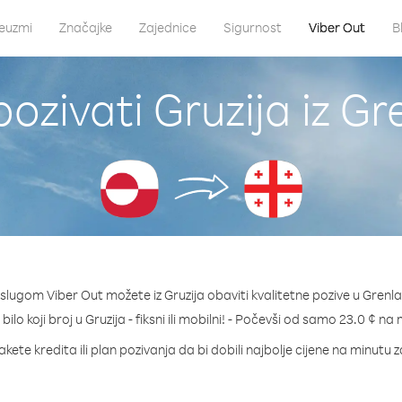
euzmi
Značajke
Zajednice
Sigurnost
Viber Out
B
ozivati Gruzija iz G
slugom Viber Out možete iz Gruzija obaviti kvalitetne pozive u Grenl
bilo koji broj u Gruzija - fiksni ili mobilni! - Počevši od samo 23.0 ¢ na
kete kredita ili plan pozivanja da bi dobili najbolje cijene na minutu z