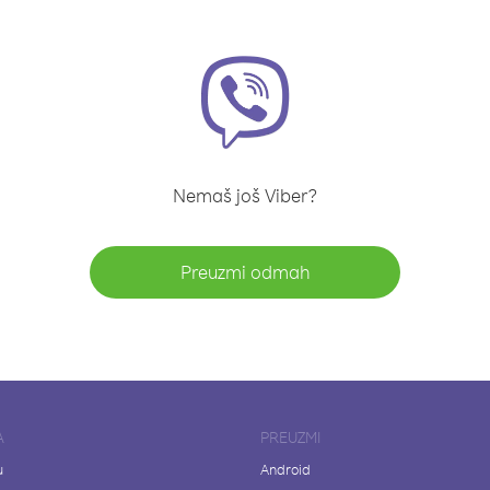
Nemaš još Viber?
Preuzmi odmah
A
PREUZMI
u
Android