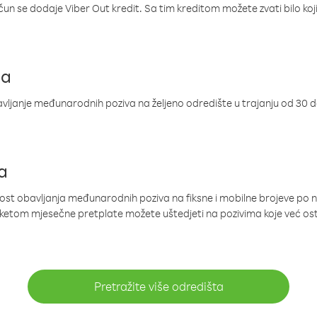
ačun se dodaje Viber Out kredit. Sa tim kreditom možete zvati bilo koj
ja
ljanje međunarodnih poziva na željeno odredište u trajanju od 30 
a
nost obavljanja međunarodnih poziva na fiksne i mobilne brojeve po 
paketom mjesečne pretplate možete uštedjeti na pozivima koje već os
Pretražite više odredišta