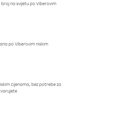
i broj na svijetu po Viberovim
dana po Viberovim niskim
niskim cijenama, bez potrebe za
tvarujete