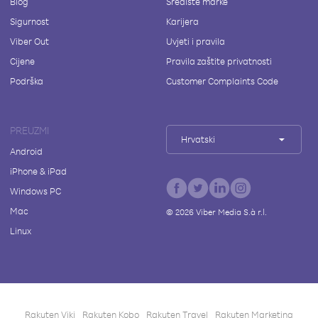
Blog
Središte marke
Sigurnost
Karijera
Viber Out
Uvjeti i pravila
Cijene
Pravila zaštite privatnosti
Podrška
Customer Complaints Code
PREUZMI
Hrvatski
Android
iPhone & iPad
Windows PC
Mac
©
2026
Viber Media S.à r.l.
Linux
Rakuten Viki
Rakuten Kobo
Rakuten Travel
Rakuten Marketing