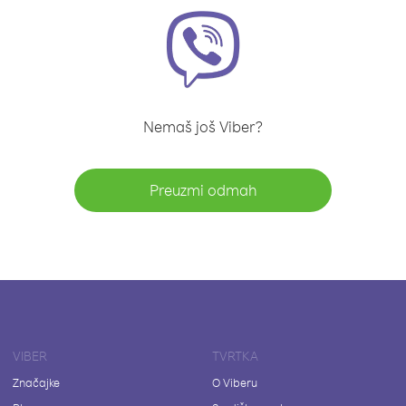
Nemaš još Viber?
Preuzmi odmah
VIBER
TVRTKA
Značajke
O Viberu