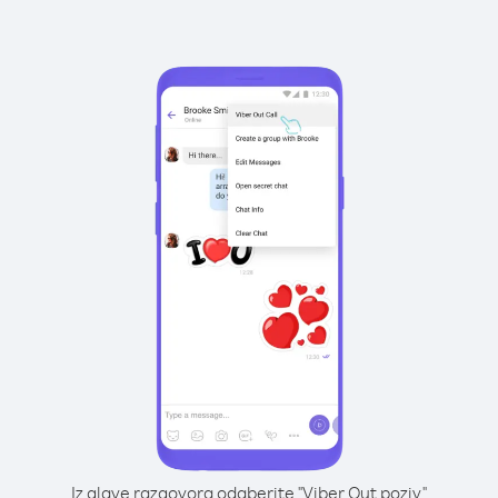
Iz glave razgovora odaberite "Viber Out poziv"