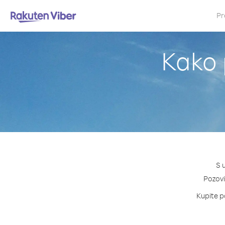
Pr
Kako 
S 
Pozovi 
Kupite pa