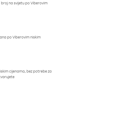
i broj na svijetu po Viberovim
dana po Viberovim niskim
niskim cijenama, bez potrebe za
tvarujete