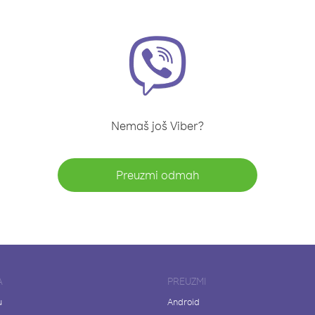
Nemaš još Viber?
Preuzmi odmah
A
PREUZMI
u
Android