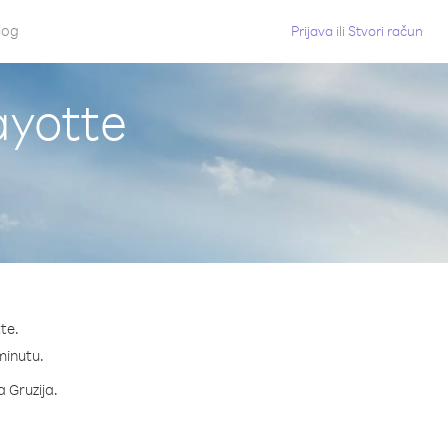
log
Prijava
ili
Stvori račun
ayotte
te.
 minutu.
a Gruzija.