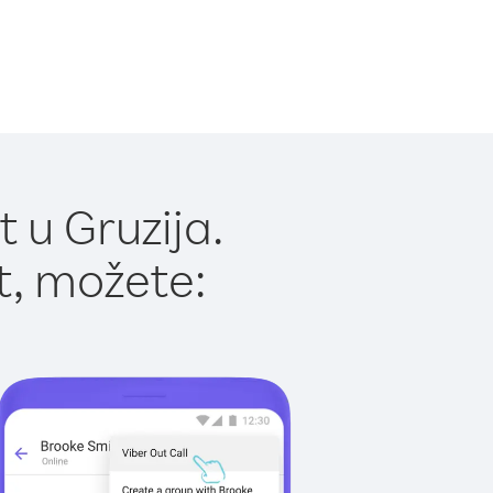
 u Gruzija.
t, možete: