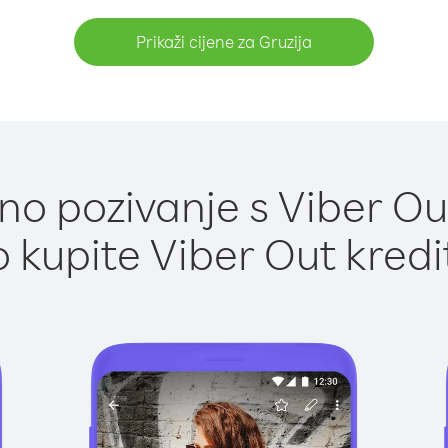
Prikaži cijene za Gruzija
o pozivanje s Viber Out
 kupite Viber Out kredi