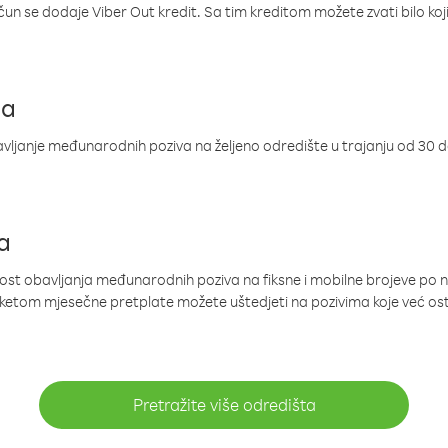
ačun se dodaje Viber Out kredit. Sa tim kreditom možete zvati bilo koj
ja
ljanje međunarodnih poziva na željeno odredište u trajanju od 30 
a
nost obavljanja međunarodnih poziva na fiksne i mobilne brojeve po 
paketom mjesečne pretplate možete uštedjeti na pozivima koje već os
Pretražite više odredišta