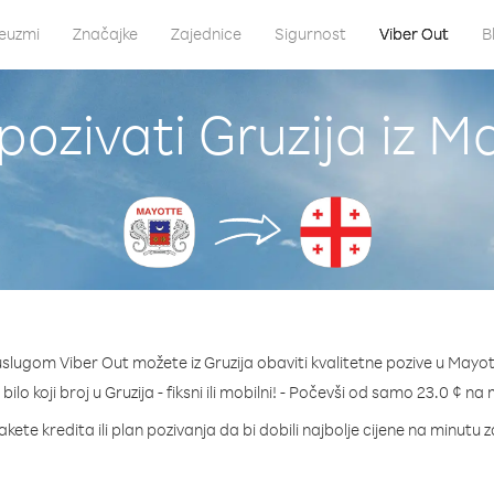
euzmi
Značajke
Zajednice
Sigurnost
Viber Out
B
pozivati Gruzija iz M
uslugom Viber Out možete iz Gruzija obaviti kvalitetne pozive u Mayot
bilo koji broj u Gruzija - fiksni ili mobilni! - Počevši od samo 23.0 ¢ na
kete kredita ili plan pozivanja da bi dobili najbolje cijene na minutu z